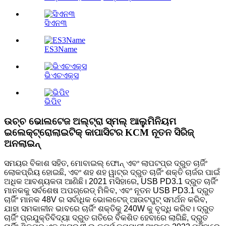
ସିଏନ୩
ES3Name
ଭିଏଚଏକ୍ସ
ଭିପି୧
ଉଚ୍ଚ ଭୋଲଟେଜ ଅଲ୍ଟ୍ରା ସ୍ମଲ୍ ଆଲୁମିନିୟମ
ଇଲେକ୍ଟ୍ରୋଲାଇଟିକ୍ କାପାସିଟର KCM ନୂତନ ସିରିଜ୍
ଅନଲାଇନ୍
ସମୟର ବିକାଶ ସହିତ, ମୋବାଇଲ୍ ଫୋନ୍ ଏବଂ ଲାପଟପ୍‌ର ଦ୍ରୁତ ଚାର୍ଜିଂ
ଲୋକପ୍ରିୟ ହୋଇଛି, ଏବଂ ଶହ ଶହ ୱାଟ୍‌ର ଦ୍ରୁତ ଚାର୍ଜିଂ ଶକ୍ତି ଚାର୍ଜର ପାଇଁ
ଅଧିକ ଆବଶ୍ୟକତା ଆଣିଛି। 2021 ମସିହାରେ, USB PD3.1 ଦ୍ରୁତ ଚାର୍ଜିଂ
ମାନକକୁ ସର୍ବଶେଷ ଅପଗ୍ରେଡ୍ ମିଳିବ, ଏବଂ ନୂତନ USB PD3.1 ଦ୍ରୁତ
ଚାର୍ଜିଂ ମାନକ 48V ର ସର୍ବାଧିକ ଭୋଲଟେଜ୍ ଆଉଟପୁଟ୍ ସମର୍ଥନ କରିବ,
ଯାହା ସମକାଳୀନ ଭାବରେ ଚାର୍ଜିଂ ଶକ୍ତିକୁ 240W କୁ ବୃଦ୍ଧି କରିବ। ଦ୍ରୁତ
ଚାର୍ଜିଂ ପ୍ରଯୁକ୍ତିବିଦ୍ୟା ଦ୍ରୁତ ଗତିରେ ବିକଶିତ ହେବାରେ ଲାଗିଛି, ଦ୍ରୁତ