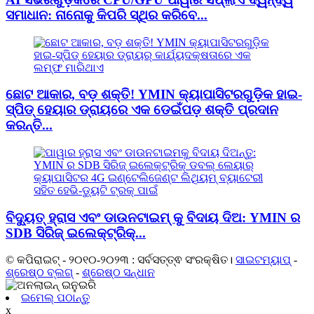
ସମାଧାନ: ନାନୋକୁ କିପରି ସ୍ଥିର କରିବେ...
ଛୋଟ ଆକାର, ବଡ଼ ଶକ୍ତି! YMIN କ୍ୟାପାସିଟରଗୁଡ଼ିକ ହାଇ-
ସ୍ପିଡ୍ ହେୟାର ଡ୍ରାୟରେ ଏକ ଡେଇଁପଡ଼ ଶକ୍ତି ପ୍ରଦାନ
କରନ୍ତି...
ବିଦ୍ୟୁତ୍ ହ୍ରାସ ଏବଂ ଡାଉନଟାଇମ୍ କୁ ବିଦାୟ ଦିଅ: YMIN ର
SDB ସିରିଜ୍ ଇଲେକ୍ଟ୍ରିକ୍...
© କପିରାଇଟ୍ - ୨୦୧୦-୨୦୨୩ : ସର୍ବସତ୍ତ୍ଵ ସଂରକ୍ଷିତ।
ସାଇଟମ୍ୟାପ୍
-
ଶ୍ରେଷ୍ଠ ବ୍ଲଗ୍
-
ଶ୍ରେଷ୍ଠ ସନ୍ଧାନ
ଇମେଲ୍ ପଠାନ୍ତୁ
x