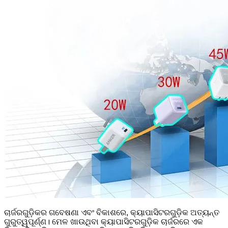
ଚାର୍ଜରଗୁଡ଼ିକର ଗବେଷଣା ଏବଂ ବିକାଶରେ, କ୍ୟାପାସିଟରଗୁଡ଼ିକ ଅତ୍ୟନ୍ତ
ଗୁରୁତ୍ୱପୂର୍ଣ୍ଣ। ମେଳ ଖାଉଥିବା କ୍ୟାପାସିଟରଗୁଡ଼ିକ ଚାର୍ଜରରେ ଏକ