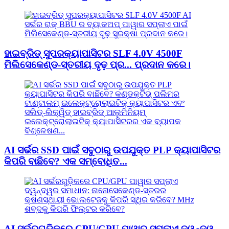
ହାଇବ୍ରିଡ୍ ସୁପରକ୍ୟାପାସିଟର SLF 4.0V 4500F
ମିଲିସେକେଣ୍ଡ-ସ୍ତରୀୟ ଦୃଢ଼ ପ୍ର... ପ୍ରଦାନ କରେ।
AI ସର୍ଭର SSD ପାଇଁ ସବୁଠାରୁ ଉପଯୁକ୍ତ PLP କ୍ୟାପାସିଟର
କିପରି ବାଛିବେ? ଏକ ସମ୍ବୋଧିତ...
AI ସର୍ଭରଗୁଡ଼ିକରେ CPU/GPU ପାୱାର ସପ୍ଲାଏ ଦ୍ୱନ୍ଦ୍ୱ