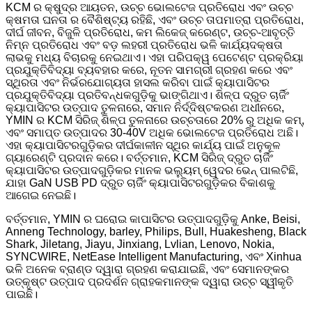
KCM ର କ୍ଷୁଦ୍ର ଆୟତନ, ଉଚ୍ଚ ଭୋଲଟେଜ ପ୍ରତିରୋଧ ଏବଂ ଉଚ୍ଚ
କ୍ଷମତା ଘନତା ର ବୈଶିଷ୍ଟ୍ୟ ରହିଛି, ଏବଂ ଉଚ୍ଚ ତାପମାତ୍ରା ପ୍ରତିରୋଧ,
ଦୀର୍ଘ ଜୀବନ, ​​ବିଜୁଳି ପ୍ରତିରୋଧ, କମ ଲିକେଜ୍ କରେଣ୍ଟ, ଉଚ୍ଚ-ଆବୃତ୍ତି
ନିମ୍ନ ପ୍ରତିରୋଧ ଏବଂ ବଡ଼ ଲହରୀ ପ୍ରତିରୋଧ ଭଳି କାର୍ଯ୍ୟଦକ୍ଷତା
ଲାଭକୁ ମଧ୍ୟ ବିଚାରକୁ ନେଇଥାଏ। ଏହା ପରିପକ୍ୱ ପେଟେଣ୍ଟ ପ୍ରକ୍ରିୟା
ପ୍ରଯୁକ୍ତିବିଦ୍ୟା ବ୍ୟବହାର କରେ, ନୂତନ ସାମଗ୍ରୀ ଗ୍ରହଣ କରେ ଏବଂ
ସ୍ଥିରତା ଏବଂ ନିର୍ଭରଯୋଗ୍ୟତା ହାସଲ କରିବା ପାଇଁ କ୍ୟାପାସିଟର
ପ୍ରଯୁକ୍ତିବିଦ୍ୟା ପ୍ରତିବନ୍ଧକଗୁଡ଼ିକୁ ଭାଙ୍ଗିଥାଏ। ଶିଳ୍ପ ଦ୍ରୁତ ଚାର୍ଜିଂ
କ୍ୟାପାସିଟର ଉତ୍ପାଦ ତୁଳନାରେ, ସମାନ ନିର୍ଦ୍ଦିଷ୍ଟକରଣ ଅଧୀନରେ,
YMIN ର KCM ସିରିଜ୍ ଶିଳ୍ପ ତୁଳନାରେ ଉଚ୍ଚତାରେ 20% ରୁ ଅଧିକ କମ୍,
ଏବଂ ସମାପ୍ତ ଉତ୍ପାଦର 30-40V ଅଧିକ ଭୋଲଟେଜ ପ୍ରତିରୋଧ ଅଛି।
ଏହା କ୍ୟାପାସିଟରଗୁଡ଼ିକର ଦୀର୍ଘକାଳୀନ ସ୍ଥିର କାର୍ଯ୍ୟ ପାଇଁ ଅନୁକୂଳ
ଗ୍ୟାରେଣ୍ଟି ପ୍ରଦାନ କରେ। ବର୍ତ୍ତମାନ, KCM ସିରିଜ୍ ଦ୍ରୁତ ଚାର୍ଜିଂ
କ୍ୟାପାସିଟର ଉତ୍ପାଦଗୁଡ଼ିକର ମାନକ ଭଲ୍ୟୁମ୍ ୱେଦର ଭେନ୍ ପାଲଟିଛି,
ଯାହା GaN USB PD ଦ୍ରୁତ ଚାର୍ଜିଂ କ୍ୟାପାସିଟରଗୁଡ଼ିକର ବିକାଶକୁ
ଆଗେଇ ନେଇଛି।
ବର୍ତ୍ତମାନ, YMIN ର ଘରୋଇ କାପାସିଟର ଉତ୍ପାଦଗୁଡ଼ିକୁ Anke, Beisi,
Anneng Technology, barley, Philips, Bull, Huakesheng, Black
Shark, Jiletang, Jiayu, Jinxiang, Lvlian, Lenovo, Nokia,
SYNCWIRE, NetEase Intelligent Manufacturing, ଏବଂ Xinhua
ଭଳି ଅନେକ ବ୍ରାଣ୍ଡ ଦ୍ୱାରା ଗ୍ରହଣ କରାଯାଇଛି, ଏବଂ ସେମାନଙ୍କର
ଉତ୍କୃଷ୍ଟ ଉତ୍ପାଦ ପ୍ରଦର୍ଶନ ଗ୍ରାହକମାନଙ୍କ ଦ୍ୱାରା ଉଚ୍ଚ ସ୍ୱୀକୃତି
ପାଇଛି।