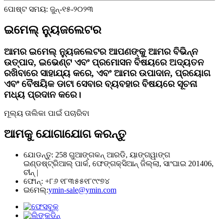
ପୋଷ୍ଟ ସମୟ: ଜୁନ୍-୧୫-୨୦୨୩
ଇମେଲ୍ ନ୍ୟୁଜଲେଟର
ଆମର ଇମେଲ୍ ନ୍ୟୁଜଲେଟର ଆପଣଙ୍କୁ ଆମର ବିଭିନ୍ନ
ଉତ୍ପାଦ, ଇଭେଣ୍ଟ ଏବଂ ପ୍ରମୋସନ ବିଷୟରେ ଅଦ୍ୟତନ
ରଖିବାରେ ସାହାଯ୍ୟ କରେ, ଏବଂ ଆମର ଉପାଦାନ, ପ୍ରୟୋଗ
ଏବଂ ବୈଷୟିକ ଡାଟା ସେବାର ବ୍ୟବହାର ବିଷୟରେ ସୂଚନା
ମଧ୍ୟ ପ୍ରଦାନ କରେ।
ମୂଲ୍ୟ ତାଲିକା ପାଇଁ ପଚାରିବା
ଆମକୁ ଯୋଗାଯୋଗ କରନ୍ତୁ
ଯୋଡନ୍ତୁ: 258 ଗୁଆଙ୍ଗକନ୍ ଆରଡି, ୟାଙ୍ଗୱାଙ୍ଗ
ଇଣ୍ଡଷ୍ଟ୍ରିଆଲ୍ ପାର୍କ, ଫେଙ୍ଗକ୍ସିଆନ୍ ଜିଲ୍ଲା, ସାଂଘାଇ 201406,
ଚୀନ୍ |
ଫୋନ୍: +୮୬ ୧୮୩୫୫୧୮୯୯୭୪
ଇମେଲ୍:
ymin-sale@ymin.com