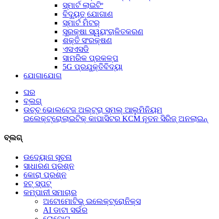
ସ୍ମାର୍ଟ ଲାଇଟିଂ
ବିଦ୍ୟୁତ୍ ଯୋଗାଣ
ସ୍ମାର୍ଟ ମିଟର୍
ସୁରକ୍ଷା ସ୍ୱୟଂଚାଳିତକରଣ
ଶକ୍ତି ସଂରକ୍ଷଣ
ଏସଏସଡି
ସାମରିକ ପ୍ରକଳ୍ପ
5G ପ୍ରଯୁକ୍ତିବିଦ୍ୟା
ଯୋଗାଯୋଗ
ଘର
ବ୍ଲଗ୍
ଉଚ୍ଚ ଭୋଲଟେଜ ଅଲ୍ଟ୍ରା ସ୍ମଲ୍ ଆଲୁମିନିୟମ
ଇଲେକ୍ଟ୍ରୋଲାଇଟିକ୍ କାପାସିଟର KCM ନୂତନ ସିରିଜ୍ ଅନଲାଇନ୍
ବ୍ଲଗ୍
ଉଦ୍ୟୋଗ ସୂଚନା
ସାଧାରଣ ପ୍ରଶ୍ନ
କୋରା ପ୍ରଶ୍ନ
ହଟ୍‍ ସ୍ପଟ୍‍
କମ୍ପାନୀ ସମାଚାର
ଅଟୋମୋଟିଭ୍ ଇଲେକ୍ଟ୍ରୋନିକ୍ସ
AI ଡାଟା ସର୍ଭର
ରୋବୋଟ୍