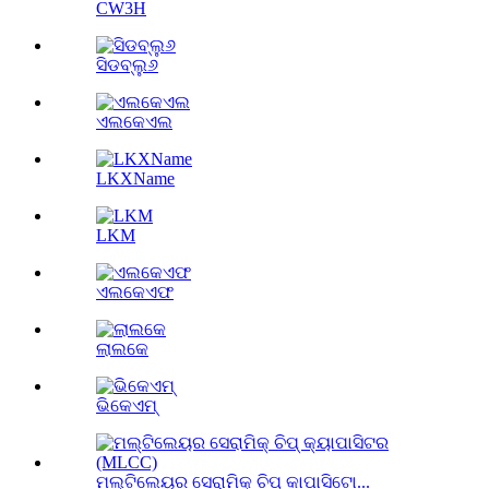
CW3H
ସିଡବ୍ଲୁ୬
ଏଲକେଏଲ
LKXName
LKM
ଏଲକେଏଫ
ଲାଲକେ
ଭିକେଏମ୍
ମଲ୍ଟିଲେୟର ସେରାମିକ୍ ଚିପ୍ କାପାସିଟୋ...