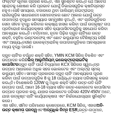
ଫିଲ୍ଟରିଂ ଭୂମିକା ଗ୍ରହଣ କରନ୍ତି, ଏହା ସୁନିଶ୍ଚିତ କରନ୍ତି ଯେ ଆବେଗ
ସ୍ରୋତକୁ ଶୋଷଣ କରି ପ୍ରଭାବ ଯୋଗୁଁ ଡିଭାଇସଗୁଡ଼ିକ କ୍ଷତିଗ୍ରସ୍ତ
ନହୁଏ। ସେହି ସମୟରେ, ବଜାରରେ ଥିବା ଗାଲିୟମ୍ ନାଇଟ୍ରାଇଡ୍
ଚାର୍ଜରଗୁଡ଼ିକ ସାଧାରଣତଃ ସେମାନଙ୍କର ଛୋଟ ଆକାର ଯୋଗୁଁ ଉଚ୍ଚ
ତାପମାତ୍ରା ବୃଦ୍ଧିର ସମସ୍ୟାର ସମ୍ମୁଖୀନ ହୁଅନ୍ତି, ଏବଂ ଚାର୍ଜରଗୁଡ଼ିକର
ସେବା ଜୀବନ ବୃଦ୍ଧି କରିବାର ଲକ୍ଷ୍ୟ ହାସଲ କରିବା ପାଇଁ ଉତ୍କୃଷ୍ଟ ତାପ
ପ୍ରତିରୋଧୀ କାର୍ଯ୍ୟଦକ୍ଷତା ସହିତ କ୍ୟାପାସିଟରଗୁଡ଼ିକୁ ସହଯୋଗ କରିବା
ଆବଶ୍ୟକ କରନ୍ତି। ବର୍ତ୍ତମାନ, ନୂତନ ପିଢ଼ିର ଦ୍ରୁତ ଚାର୍ଜିଂରେ ଉଚ୍ଚ
ଶକ୍ତି, ବହୁବିଧ ଇଣ୍ଟରଫେସ୍ ଏବଂ ଛୋଟ ଭଲ୍ୟୁମର ବୈଶିଷ୍ଟ୍ୟ ରହିଛି
ଏବଂ ଆଭ୍ୟନ୍ତରୀଣ ଇଲେକ୍ଟ୍ରୋନିକ୍ ଉପାଦାନଗୁଡ଼ିକର ଆବଶ୍ୟକତା
ମଧ୍ୟ ବୃଦ୍ଧି ପାଉଛି।
ଦ୍ରୁତ ଚାର୍ଜିଂର ବର୍ଦ୍ଧିତ ଶକ୍ତି ସହିତ, YMIN KCM ସିରିଜ୍ ବିକଶିତ ଏବଂ
ଉତ୍ପାଦନ କରିଛି
ଲିଡ୍ ଆଲୁମିନିୟମ୍ ଇଲେକ୍ଟ୍ରୋଲାଇଟିକ୍
କାପାସିଟର
ଦ୍ରୁତ ଚାର୍ଜିଂ ପାଇଁ ବିଦ୍ୟମାନ KCX ସିରିଜର ସ୍ୱତନ୍ତ୍ର
ଉତ୍ପାଦ ଆଧାରରେ ଅଧିକ ସହଜ ଭୋଲଟେଜ ଏବଂ ଅଲ୍ଟ୍ରା ସ୍ମଲ୍
ଭଲ୍ୟୁମ୍ ସହିତ। ସମସ୍ତ ପ୍ରକାରର ଦ୍ରୁତ ଚାର୍ଜିଂ ଆବଶ୍ୟକତା ପୂରଣ
କରିବା ପାଇଁ ଉତ୍ପାଦଗୁଡ଼ିକ 8 ରୁ 18 ପର୍ଯ୍ୟନ୍ତ ବ୍ୟାସ ପରିସରକୁ କଭର
କରନ୍ତି। ବିଶେଷକରି 120W ରୁ ଅଧିକ ଶକ୍ତି ସହିତ ଉଚ୍ଚ-ଗତି ଚାର୍ଜିଂ
ଉତ୍ପାଦ ପାଇଁ, ଆମେ 16-18 ବ୍ୟାସ ସହିତ ଉଚ୍ଚ-ଭୋଲଟେଜ କାପାସିଟର
ଉତ୍ପାଦ ପ୍ରଦାନ କରୁ, ଯାହାର ଭୋଲଟେଜ ପରିସର 420V-450V ଅଟେ,
ଯାହା ଉତ୍କୃଷ୍ଟ ଚାର୍ଜିଂ କାର୍ଯ୍ୟଦକ୍ଷତା ଏବଂ ନିର୍ଭରଯୋଗ୍ୟତା ସୁନିଶ୍ଚିତ
କରେ।
ଏହା ସହିତ, ସୀମିତ ପରିମାଣର କ୍ଷେତ୍ରରେ, KCM ସିରିଜ୍, ଏହାର
ଅତି-
ଉଚ୍ଚ କ୍ଷମତା ଘନତ୍ୱ
ଏବଂ
ଅତ୍ୟଧିକ ନିମ୍ନ ESR,
ଉଚ୍ଚ-ତାପମାନ,