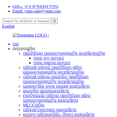
ଫୋନ୍: +୮୬ ୧୮୩୫୫୧୮୯୯୭୪
Email: ymin-sale@ymin.com
English
ଘର
ଉତ୍ପାଦଗୁଡ଼ିକ
ଆଲୁମିନିୟମ୍ ଇଲେକ୍ଟ୍ରୋଲାଇଟିକ୍ କାପାସିଟରଗୁଡ଼ିକ
ତରଳ ବଡ଼ ଉତ୍ପାଦ
ତରଳ କ୍ଷୁଦ୍ର ଉତ୍ପାଦ
ପରିବାହୀ ପଲିମର ଆଲୁମିନିୟମ ସଲିଡ୍
ଇଲେକ୍ଟ୍ରୋଲାଇଟିକ୍ କାପାସିଟରଗୁଡ଼ିକ
ପରିବାହୀ ପଲିମର ହାଇବ୍ରିଡ୍ ଆଲୁମିନିୟମ
ଇଲେକ୍ଟ୍ରୋଲାଇଟିକ୍ କାପାସିଟରଗୁଡ଼ିକ
ଇଲେକ୍ଟ୍ରିକ୍ ଡବଲ୍ ଲେୟର୍ କ୍ୟାପାସିଟର୍
ହାଇବ୍ରିଡ୍ ସୁପରକ୍ୟାପାସିଟର
ମଲ୍ଟିଲେୟର ପଲିମର ଆଲୁମିନିୟମ ସଲିଡ୍
ଇଲେକ୍ଟ୍ରୋଲାଇଟିକ୍ କ୍ୟାପାସିଟର
MLCCଗୁଡ଼ିକ
ପରିବାହୀ ଟାଣ୍ଟାଲମ୍ କ୍ୟାପାସିଟର
ଧାତୁକୃତ ପଲିପ୍ରୋପିଲିନ୍ ଫିଲ୍ମ କ୍ୟାପାସିଟର