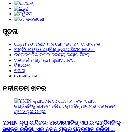
ସୂଚନା
ଆଲୁମିନିୟମ୍ ଇଲେକ୍ଟ୍ରୋଲାଇଟିକ୍ କ୍ୟାପାସିଟର
ମଲ୍ଟିଲେୟର ସେରାମିକ୍ କ୍ୟାପାସିଟର-MLCC
ଇଲେକ୍ଟ୍ରିକ୍ ଡବଲ୍ ଲେୟର୍ କ୍ୟାପାସିଟର୍
ପରିବାହୀ ଟାଣ୍ଟାଲମ୍ କ୍ୟାପାସିଟର
ବିଷୟରେ
ବ୍ଲଗ୍
ଯୋଗାଯୋଗ
ନବୀନତମ ଖବର
YMIN କ୍ୟାପାସିଟର: ଅଟୋମୋଟିଭ୍ ଏୟାର କଣ୍ଡିସନିଂକୁ
ସଶକ୍ତ କରିବା, ଏକ ନୂତନ ଯୁଗର ସୂତ୍ରପାତ କରିବା ...