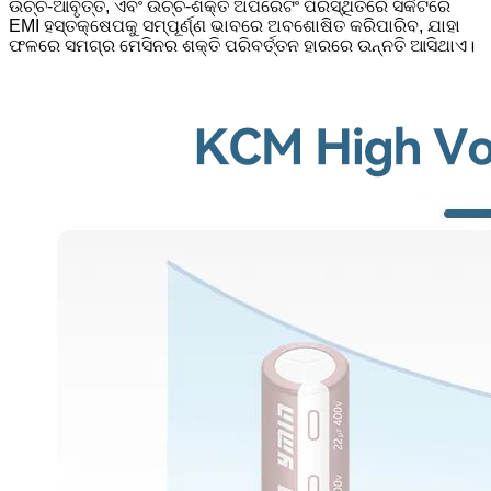
ଉଚ୍ଚ-ଆବୃତ୍ତି, ଏବଂ ଉଚ୍ଚ-ଶକ୍ତି ଅପରେଟିଂ ପରିସ୍ଥିତିରେ ସର୍କିଟରେ
EMI ହସ୍ତକ୍ଷେପକୁ ସମ୍ପୂର୍ଣ୍ଣ ଭାବରେ ଅବଶୋଷିତ କରିପାରିବ, ଯାହା
ଫଳରେ ସମଗ୍ର ମେସିନର ଶକ୍ତି ପରିବର୍ତ୍ତନ ହାରରେ ଉନ୍ନତି ଆସିଥାଏ।