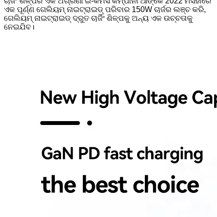
ଚାର୍ଜିଂ ଶିଳ୍ପର ଏକ ଅଗ୍ରଣୀ ଇ-କମର୍ସ କମ୍ପାନୀ ଆଙ୍କେ 2022 ମସିହାରେ
ଏକ ପୂର୍ଣ୍ଣ ଗେଲିୟମ୍ ନାଇଟ୍ରାଇଡ୍ ପରିବାର 150W ଚାର୍ଜର ଲଞ୍ଚ କରି,
ଗେଲିୟମ୍ ନାଇଟ୍ରାଇଡ୍ ଦ୍ରୁତ ଚାର୍ଜିଂ ଶିଳ୍ପକୁ ଅନ୍ୟ ଏକ ଉଚ୍ଚତାକୁ
ନେଇଯିବ।