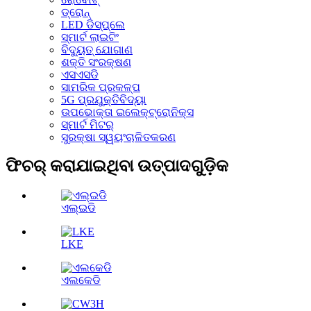
ଡ୍ରୋନ୍
LED ଡିସ୍‌ପ୍ଲେ
ସ୍ମାର୍ଟ ଲାଇଟିଂ
ବିଦ୍ୟୁତ୍ ଯୋଗାଣ
ଶକ୍ତି ସଂରକ୍ଷଣ
ଏସଏସଡି
ସାମରିକ ପ୍ରକଳ୍ପ
5G ପ୍ରଯୁକ୍ତିବିଦ୍ୟା
ଉପଭୋକ୍ତା ଇଲେକ୍ଟ୍ରୋନିକ୍ସ
ସ୍ମାର୍ଟ ମିଟର୍
ସୁରକ୍ଷା ସ୍ୱୟଂଚାଳିତକରଣ
ଫିଚର୍ କରାଯାଇଥିବା ଉତ୍ପାଦଗୁଡ଼ିକ
ଏଲ୍ଇଡି
LKE
ଏଲକେଡି