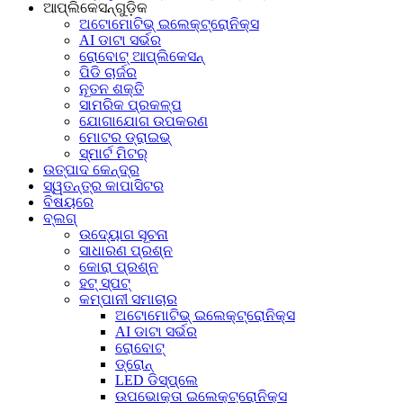
ଆପ୍ଲିକେସନ୍‌ଗୁଡ଼ିକ
ଅଟୋମୋଟିଭ୍ ଇଲେକ୍ଟ୍ରୋନିକ୍ସ
AI ଡାଟା ସର୍ଭର
ରୋବୋଟ୍ ଆପ୍ଲିକେସନ୍
ପିଡି ଚାର୍ଜର
ନୂତନ ଶକ୍ତି
ସାମରିକ ପ୍ରକଳ୍ପ
ଯୋଗାଯୋଗ ଉପକରଣ
ମୋଟର ଡ୍ରାଇଭ୍
ସ୍ମାର୍ଟ ମିଟର୍
ଉତ୍ପାଦ କେନ୍ଦ୍ର
ସ୍ୱତନ୍ତ୍ର କାପାସିଟର
ବିଷୟରେ
ବ୍ଲଗ୍
ଉଦ୍ୟୋଗ ସୂଚନା
ସାଧାରଣ ପ୍ରଶ୍ନ
କୋରା ପ୍ରଶ୍ନ
ହଟ୍‍ ସ୍ପଟ୍‍
କମ୍ପାନୀ ସମାଚାର
ଅଟୋମୋଟିଭ୍ ଇଲେକ୍ଟ୍ରୋନିକ୍ସ
AI ଡାଟା ସର୍ଭର
ରୋବୋଟ୍
ଡ୍ରୋନ୍
LED ଡିସ୍‌ପ୍ଲେ
ଉପଭୋକ୍ତା ଇଲେକ୍ଟ୍ରୋନିକ୍ସ