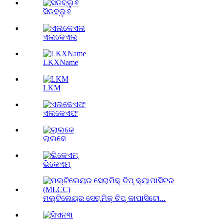
ସିଡବ୍ଲୁ୬
ଏଲକେଏଲ
LKXName
LKM
ଏଲକେଏଫ
ଲାଲକେ
ଭିକେଏମ୍
ମଲ୍ଟିଲେୟର ସେରାମିକ୍ ଚିପ୍ କାପାସିଟୋ...