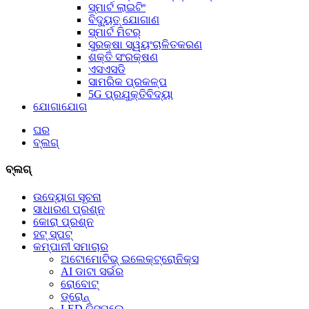
ସ୍ମାର୍ଟ ଲାଇଟିଂ
ବିଦ୍ୟୁତ୍ ଯୋଗାଣ
ସ୍ମାର୍ଟ ମିଟର୍
ସୁରକ୍ଷା ସ୍ୱୟଂଚାଳିତକରଣ
ଶକ୍ତି ସଂରକ୍ଷଣ
ଏସଏସଡି
ସାମରିକ ପ୍ରକଳ୍ପ
5G ପ୍ରଯୁକ୍ତିବିଦ୍ୟା
ଯୋଗାଯୋଗ
ଘର
ବ୍ଲଗ୍
ବ୍ଲଗ୍
ଉଦ୍ୟୋଗ ସୂଚନା
ସାଧାରଣ ପ୍ରଶ୍ନ
କୋରା ପ୍ରଶ୍ନ
ହଟ୍‍ ସ୍ପଟ୍‍
କମ୍ପାନୀ ସମାଚାର
ଅଟୋମୋଟିଭ୍ ଇଲେକ୍ଟ୍ରୋନିକ୍ସ
AI ଡାଟା ସର୍ଭର
ରୋବୋଟ୍
ଡ୍ରୋନ୍
LED ଡିସ୍‌ପ୍ଲେ