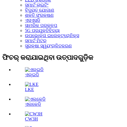
ସ୍ମାର୍ଟ ଲାଇଟିଂ
ବିଦ୍ୟୁତ୍ ଯୋଗାଣ
ଶକ୍ତି ସଂରକ୍ଷଣ
ଏସଏସଡି
ସାମରିକ ପ୍ରକଳ୍ପ
5G ପ୍ରଯୁକ୍ତିବିଦ୍ୟା
ଉପଭୋକ୍ତା ଇଲେକ୍ଟ୍ରୋନିକ୍ସ
ସ୍ମାର୍ଟ ମିଟର୍
ସୁରକ୍ଷା ସ୍ୱୟଂଚାଳିତକରଣ
ଫିଚର୍ କରାଯାଇଥିବା ଉତ୍ପାଦଗୁଡ଼ିକ
ଏଲ୍ଇଡି
LKE
ଏଲକେଡି
CW3H