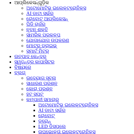
ଆପ୍ଲିକେସନ୍‌ଗୁଡ଼ିକ
ଅଟୋମୋଟିଭ୍ ଇଲେକ୍ଟ୍ରୋନିକ୍ସ
AI ଡାଟା ସର୍ଭର
ରୋବୋଟ୍ ଆପ୍ଲିକେସନ୍
ପିଡି ଚାର୍ଜର
ନୂତନ ଶକ୍ତି
ସାମରିକ ପ୍ରକଳ୍ପ
ଯୋଗାଯୋଗ ଉପକରଣ
ମୋଟର ଡ୍ରାଇଭ୍
ସ୍ମାର୍ଟ ମିଟର୍
ଉତ୍ପାଦ କେନ୍ଦ୍ର
ସ୍ୱତନ୍ତ୍ର କାପାସିଟର
ବିଷୟରେ
ବ୍ଲଗ୍
ଉଦ୍ୟୋଗ ସୂଚନା
ସାଧାରଣ ପ୍ରଶ୍ନ
କୋରା ପ୍ରଶ୍ନ
ହଟ୍‍ ସ୍ପଟ୍‍
କମ୍ପାନୀ ସମାଚାର
ଅଟୋମୋଟିଭ୍ ଇଲେକ୍ଟ୍ରୋନିକ୍ସ
AI ଡାଟା ସର୍ଭର
ରୋବୋଟ୍
ଡ୍ରୋନ୍
LED ଡିସ୍‌ପ୍ଲେ
ଉପଭୋକ୍ତା ଇଲେକ୍ଟ୍ରୋନିକ୍ସ