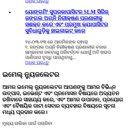
ଅଧିକ ପଢ଼ନ୍ତୁ
ୟୋଙ୍ଗମିଂ ସୁପରକାପାସିଟର SLM ସିରିଜ୍
ଜଙ୍ଗଲ ଅଗ୍ନି ନିରୀକ୍ଷଣ ପ୍ରଣାଳୀକୁ
ସଶକ୍ତ କରେ ଏବଂ ପ୍ରମୁଖ କ୍ୟାପାସିଟର
ସୁବିଧାଗୁଡ଼ିକୁ ହାଇଲାଇଟ୍ କରେ
୨୪-୦୩-୧୩ ରେ ଆଡମିନଙ୍କ ଦ୍ଵାରା
୧. ଜଙ୍ଗଲ ଅଗ୍ନି ନିରୀକ୍ଷଣ ପ୍ରଣାଳୀର ବଜାର
ସମ୍ଭାବନା ଜଳବାୟୁ ପରିବର୍ତ୍ତନ ଯୋଗୁଁ ଅତି ଖରାପ
ପାଣିପାଗ ବୃଦ୍ଧି ପାଉଥିବାରୁ...
ଅଧିକ ପଢ଼ନ୍ତୁ
ଇମେଲ୍ ନ୍ୟୁଜଲେଟର
ଆମର ଇମେଲ୍ ନ୍ୟୁଜଲେଟର ଆପଣଙ୍କୁ ଆମର ବିଭିନ୍ନ
ଉତ୍ପାଦ, ଇଭେଣ୍ଟ ଏବଂ ପ୍ରମୋସନ ବିଷୟରେ ଅଦ୍ୟତନ
ରଖିବାରେ ସାହାଯ୍ୟ କରେ, ଏବଂ ଆମର ଉପାଦାନ, ପ୍ରୟୋଗ
ଏବଂ ବୈଷୟିକ ଡାଟା ସେବାର ବ୍ୟବହାର ବିଷୟରେ ସୂଚନା
ମଧ୍ୟ ପ୍ରଦାନ କରେ।
ମୂଲ୍ୟ ତାଲିକା ପାଇଁ ପଚାରିବା