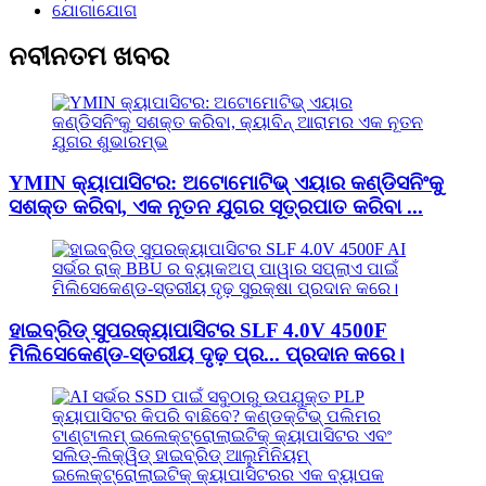
ଯୋଗାଯୋଗ
ନବୀନତମ ଖବର
YMIN କ୍ୟାପାସିଟର: ଅଟୋମୋଟିଭ୍ ଏୟାର କଣ୍ଡିସନିଂକୁ
ସଶକ୍ତ କରିବା, ଏକ ନୂତନ ଯୁଗର ସୂତ୍ରପାତ କରିବା ...
ହାଇବ୍ରିଡ୍ ସୁପରକ୍ୟାପାସିଟର SLF 4.0V 4500F
ମିଲିସେକେଣ୍ଡ-ସ୍ତରୀୟ ଦୃଢ଼ ପ୍ର... ପ୍ରଦାନ କରେ।