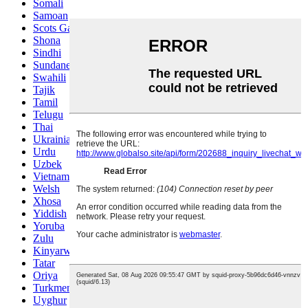
Somali
Samoan
Scots Gaelic
Shona
Sindhi
Sundanese
Swahili
Tajik
Tamil
Telugu
Thai
Ukrainian
Urdu
Uzbek
Vietnamese
Welsh
Xhosa
Yiddish
Yoruba
Zulu
Kinyarwanda
Tatar
Oriya
Turkmen
Uyghur