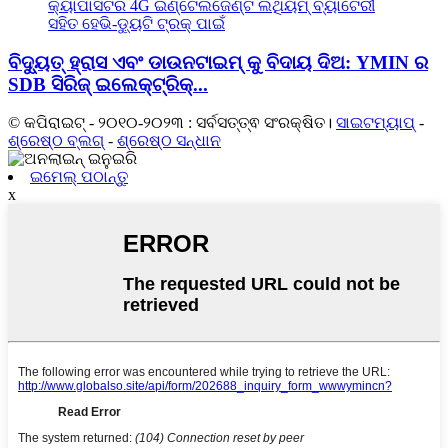
ବିଦ୍ୟୁତ୍ ହ୍ରାସ ଏବଂ ଡାଉନଟାଇମ୍ କୁ ବିଦାୟ ଦିଅ: YMIN ର
SDB ସିରିଜ୍ ଇଲେକ୍ଟ୍ରିକ୍...
© କପିରାଇଟ୍ - ୨୦୧୦-୨୦୨୩ : ସର୍ବସତ୍ତ୍ଵ ସଂରକ୍ଷିତ।
ସାଇଟମ୍ୟାପ୍
-
ଶ୍ରେଷ୍ଠ ବ୍ଲଗ୍
-
ଶ୍ରେଷ୍ଠ ସନ୍ଧାନ
ଇମେଲ୍ ପଠାନ୍ତୁ
x