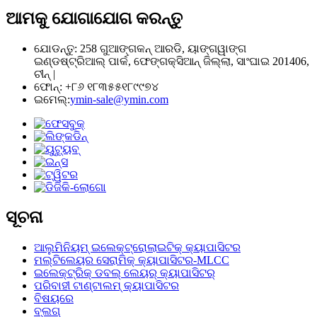
ଆମକୁ ଯୋଗାଯୋଗ କରନ୍ତୁ
ଯୋଡନ୍ତୁ: 258 ଗୁଆଙ୍ଗକନ୍ ଆରଡି, ୟାଙ୍ଗୱାଙ୍ଗ
ଇଣ୍ଡଷ୍ଟ୍ରିଆଲ୍ ପାର୍କ, ଫେଙ୍ଗକ୍ସିଆନ୍ ଜିଲ୍ଲା, ସାଂଘାଇ 201406,
ଚୀନ୍ |
ଫୋନ୍: +୮୬ ୧୮୩୫୫୧୮୯୯୭୪
ଇମେଲ୍:
ymin-sale@ymin.com
ସୂଚନା
ଆଲୁମିନିୟମ୍ ଇଲେକ୍ଟ୍ରୋଲାଇଟିକ୍ କ୍ୟାପାସିଟର
ମଲ୍ଟିଲେୟର ସେରାମିକ୍ କ୍ୟାପାସିଟର-MLCC
ଇଲେକ୍ଟ୍ରିକ୍ ଡବଲ୍ ଲେୟର୍ କ୍ୟାପାସିଟର୍
ପରିବାହୀ ଟାଣ୍ଟାଲମ୍ କ୍ୟାପାସିଟର
ବିଷୟରେ
ବ୍ଲଗ୍