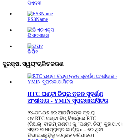
ସିଏନ୩
ES3Name
ଭିଏଚଏକ୍ସ
ଭିପି୧
ସୁରକ୍ଷା ସ୍ୱୟଂଚାଳିତକରଣ
RTC ଘଣ୍ଟା ଚିପ୍‌ର ନୂତନ ସୁବର୍ଣ୍ଣ
ଅଂଶୀଦାର - YMIN ସୁପରକାପାସିଟର
୨୪-୦୮-୦୭ ରେ ଆଡମିନଙ୍କ ଦ୍ଵାରା
୦୧ RTC ଘଣ୍ଟା ଚିପ୍ ବିଷୟରେ RTC
(ରିଅଲ୍_ଟାଇମ୍ ଘଣ୍ଟା) କୁ "ଘଣ୍ଟା ଚିପ୍" କୁହାଯାଏ।
ଏହାର ବାଧାପ୍ରାପ୍ତ କାର୍ଯ୍ୟ n... ରେ ଥିବା
ଡିଭାଇସଗୁଡ଼ିକୁ ଜାଗ୍ରତ କରିପାରେ।