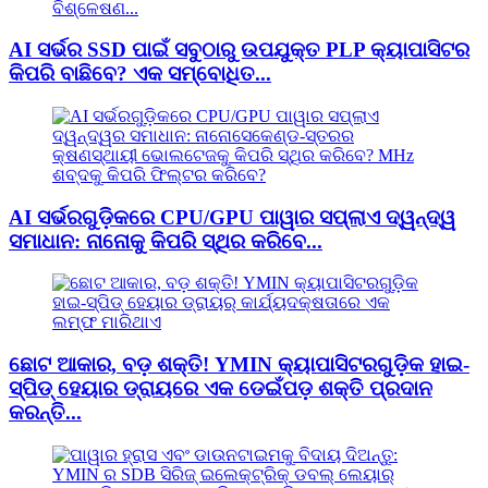
AI ସର୍ଭର SSD ପାଇଁ ସବୁଠାରୁ ଉପଯୁକ୍ତ PLP କ୍ୟାପାସିଟର
କିପରି ବାଛିବେ? ଏକ ସମ୍ବୋଧିତ...
AI ସର୍ଭରଗୁଡ଼ିକରେ CPU/GPU ପାୱାର ସପ୍ଲାଏ ଦ୍ୱନ୍ଦ୍ୱ
ସମାଧାନ: ନାନୋକୁ କିପରି ସ୍ଥିର କରିବେ...
ଛୋଟ ଆକାର, ବଡ଼ ଶକ୍ତି! YMIN କ୍ୟାପାସିଟରଗୁଡ଼ିକ ହାଇ-
ସ୍ପିଡ୍ ହେୟାର ଡ୍ରାୟରେ ଏକ ଡେଇଁପଡ଼ ଶକ୍ତି ପ୍ରଦାନ
କରନ୍ତି...