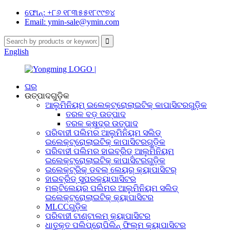
ଫୋନ୍: +୮୬ ୧୮୩୫୫୧୮୯୯୭୪
Email: ymin-sale@ymin.com
English
ଘର
ଉତ୍ପାଦଗୁଡ଼ିକ
ଆଲୁମିନିୟମ୍ ଇଲେକ୍ଟ୍ରୋଲାଇଟିକ୍ କାପାସିଟରଗୁଡ଼ିକ
ତରଳ ବଡ଼ ଉତ୍ପାଦ
ତରଳ କ୍ଷୁଦ୍ର ଉତ୍ପାଦ
ପରିବାହୀ ପଲିମର ଆଲୁମିନିୟମ ସଲିଡ୍
ଇଲେକ୍ଟ୍ରୋଲାଇଟିକ୍ କାପାସିଟରଗୁଡ଼ିକ
ପରିବାହୀ ପଲିମର ହାଇବ୍ରିଡ୍ ଆଲୁମିନିୟମ
ଇଲେକ୍ଟ୍ରୋଲାଇଟିକ୍ କାପାସିଟରଗୁଡ଼ିକ
ଇଲେକ୍ଟ୍ରିକ୍ ଡବଲ୍ ଲେୟର୍ କ୍ୟାପାସିଟର୍
ହାଇବ୍ରିଡ୍ ସୁପରକ୍ୟାପାସିଟର
ମଲ୍ଟିଲେୟର ପଲିମର ଆଲୁମିନିୟମ ସଲିଡ୍
ଇଲେକ୍ଟ୍ରୋଲାଇଟିକ୍ କ୍ୟାପାସିଟର
MLCCଗୁଡ଼ିକ
ପରିବାହୀ ଟାଣ୍ଟାଲମ୍ କ୍ୟାପାସିଟର
ଧାତୁକୃତ ପଲିପ୍ରୋପିଲିନ୍ ଫିଲ୍ମ କ୍ୟାପାସିଟର