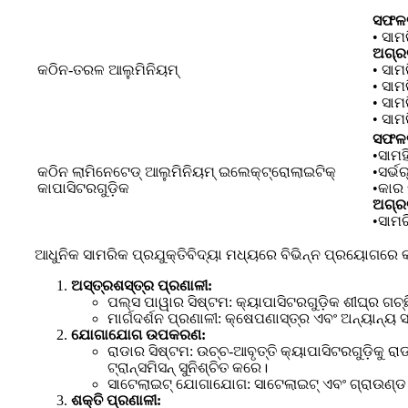
ସଫଳତ
• ସାମ
ଅଗ୍ରଗ
କଠିନ-ତରଳ ଆଲୁମିନିୟମ୍
• ସା
• ସାମ
• ସାମ
• ସା
ସଫଳତ
•ସାମହ
କଠିନ ଲାମିନେଟେଡ୍ ଆଲୁମିନିୟମ୍ ଇଲେକ୍ଟ୍ରୋଲାଇଟିକ୍
•ସର୍ଭର୍
କାପାସିଟରଗୁଡ଼ିକ
•କାର 
ଅଗ୍ରଗ
•ସାମର
ଆଧୁନିକ ସାମରିକ ପ୍ରଯୁକ୍ତିବିଦ୍ୟା ମଧ୍ୟରେ ବିଭିନ୍ନ ପ୍ରୟୋଗରେ କ୍
ଅସ୍ତ୍ରଶସ୍ତ୍ର ପ୍ରଣାଳୀ:
ପଲ୍ସ ପାୱାର ସିଷ୍ଟମ: କ୍ୟାପାସିଟରଗୁଡ଼ିକ ଶୀଘ୍ର ଗଚ
ମାର୍ଗଦର୍ଶନ ପ୍ରଣାଳୀ: କ୍ଷେପଣାସ୍ତ୍ର ଏବଂ ଅନ୍ୟାନ୍ୟ 
ଯୋଗାଯୋଗ ଉପକରଣ:
ରାଡାର ସିଷ୍ଟମ: ଉଚ୍ଚ-ଆବୃତ୍ତି କ୍ୟାପାସିଟରଗୁଡ଼ିକୁ ରା
ଟ୍ରାନ୍ସମିସନ୍ ସୁନିଶ୍ଚିତ କରେ।
ସାଟେଲାଇଟ୍ ଯୋଗାଯୋଗ: ସାଟେଲାଇଟ୍ ଏବଂ ଗ୍ରାଉଣ୍ଡ
ଶକ୍ତି ପ୍ରଣାଳୀ: