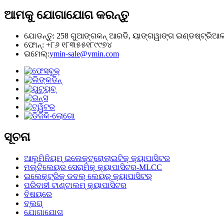
ଆମକୁ ଯୋଗାଯୋଗ କରନ୍ତୁ
ଯୋଡନ୍ତୁ: 258 ଗୁଆଙ୍ଗକନ୍ ଆରଡି, ୟାଙ୍ଗୱାଙ୍ଗ ଇଣ୍ଡଷ୍ଟ୍ରିଆଲ୍ ପା
ଫୋନ୍: +୮୬ ୧୮୩୫୫୧୮୯୯୭୪
ଇମେଲ୍:
ymin-sale@ymin.com
ସୂଚନା
ଆଲୁମିନିୟମ୍ ଇଲେକ୍ଟ୍ରୋଲାଇଟିକ୍ କ୍ୟାପାସିଟର
ମଲ୍ଟିଲେୟର ସେରାମିକ୍ କ୍ୟାପାସିଟର-MLCC
ଇଲେକ୍ଟ୍ରିକ୍ ଡବଲ୍ ଲେୟର୍ କ୍ୟାପାସିଟର୍
ପରିବାହୀ ଟାଣ୍ଟାଲମ୍ କ୍ୟାପାସିଟର
ବିଷୟରେ
ବ୍ଲଗ୍
ଯୋଗାଯୋଗ