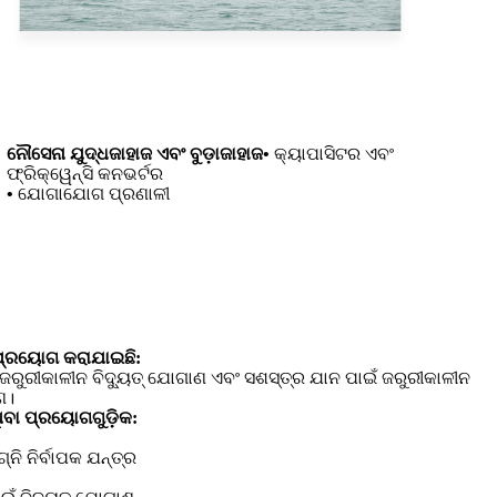
ନୌସେନା ଯୁଦ୍ଧଜାହାଜ ଏବଂ ବୁଡ଼ାଜାହାଜ
• କ୍ୟାପାସିଟର ଏବଂ
ଫ୍ରିକ୍ୱେନ୍ସି କନଭର୍ଟର
• ଯୋଗାଯୋଗ ପ୍ରଣାଳୀ
୍ରୟୋଗ କରାଯାଇଛି:
 ଜରୁରୀକାଳୀନ ବିଦ୍ୟୁତ୍ ଯୋଗାଣ ଏବଂ ସଶସ୍ତ୍ର ଯାନ ପାଇଁ ଜରୁରୀକାଳୀନ
ଣ।
ିବା ପ୍ରୟୋଗଗୁଡ଼ିକ:
ନି ନିର୍ବାପକ ଯନ୍ତ୍ର