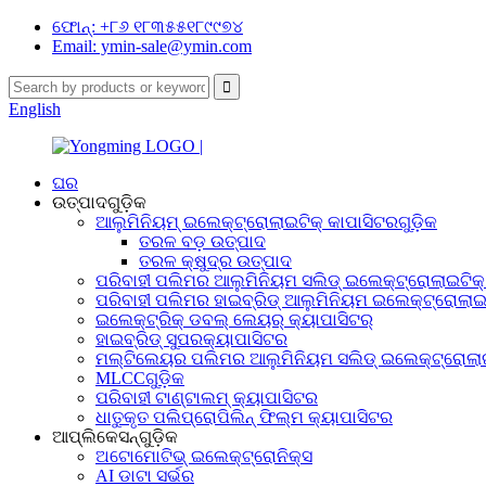
ଫୋନ୍: +୮୬ ୧୮୩୫୫୧୮୯୯୭୪
Email: ymin-sale@ymin.com
English
ଘର
ଉତ୍ପାଦଗୁଡ଼ିକ
ଆଲୁମିନିୟମ୍ ଇଲେକ୍ଟ୍ରୋଲାଇଟିକ୍ କାପାସିଟରଗୁଡ଼ିକ
ତରଳ ବଡ଼ ଉତ୍ପାଦ
ତରଳ କ୍ଷୁଦ୍ର ଉତ୍ପାଦ
ପରିବାହୀ ପଲିମର ଆଲୁମିନିୟମ ସଲିଡ୍ ଇଲେକ୍ଟ୍ରୋଲାଇଟିକ୍ 
ପରିବାହୀ ପଲିମର ହାଇବ୍ରିଡ୍ ଆଲୁମିନିୟମ ଇଲେକ୍ଟ୍ରୋଲାଇଟ
ଇଲେକ୍ଟ୍ରିକ୍ ଡବଲ୍ ଲେୟର୍ କ୍ୟାପାସିଟର୍
ହାଇବ୍ରିଡ୍ ସୁପରକ୍ୟାପାସିଟର
ମଲ୍ଟିଲେୟର ପଲିମର ଆଲୁମିନିୟମ ସଲିଡ୍ ଇଲେକ୍ଟ୍ରୋଲାଇ
MLCCଗୁଡ଼ିକ
ପରିବାହୀ ଟାଣ୍ଟାଲମ୍ କ୍ୟାପାସିଟର
ଧାତୁକୃତ ପଲିପ୍ରୋପିଲିନ୍ ଫିଲ୍ମ କ୍ୟାପାସିଟର
ଆପ୍ଲିକେସନ୍‌ଗୁଡ଼ିକ
ଅଟୋମୋଟିଭ୍ ଇଲେକ୍ଟ୍ରୋନିକ୍ସ
AI ଡାଟା ସର୍ଭର