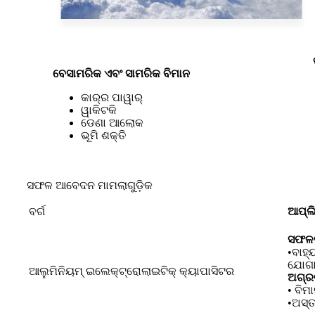
ବେସାମରିକ ଏବଂ ସାମରିକ ବିମାନ
କାର୍‍ର ପାୱାର୍
ୱାକିଟକି
ଡେଣା ଆଲୋକ
ଭୂମି ଶକ୍ତି
ସଫଳ ଆବେଦନ ମାମଲାଗୁଡ଼ିକ
ବର୍ଗ
ଆପ୍ଲ
ସଫଳତ
•ବାହ୍
ଯୋଗ
ଆଲୁମିନିୟମ୍ ଇଲେକ୍ଟ୍ରୋଲାଇଟିକ୍ କ୍ୟାପାସିଟର
ଅଗ୍ରଗ
• ବିମ
•ଅସ୍ତ