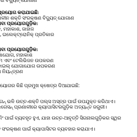
ଇଁ ବିଦ୍ୟୁତ୍ ଯୋଗାଣ
୍ରୟୋଗ କରାଯାଇଛି:
ାଳୀନ ଶକ୍ତି ସଂରକ୍ଷଣ ବିଦ୍ୟୁତ୍ ଯୋଗାଣ
ିବା ପ୍ରୟୋଗଗୁଡ଼ିକ:
, ମହାକାଶ, ଜାହାଜ
, ଇଲେକ୍ଟ୍ରୋନିକ୍ ପ୍ରତିକାର
ିବା ପ୍ରୟୋଗଗୁଡ଼ିକ:
ଗାଯୋଗ, ମହାକାଶ
ଲ୍ମ ଏବଂ ଟେଲିଭିଜନ ଉପକରଣ
ୋବାଇଲ୍ ଯୋଗାଯୋଗ ଉପକରଣ
ପ ନିୟନ୍ତ୍ରଣ
୍ରୟୋଗର କିଛି ପ୍ରମୁଖ କ୍ଷେତ୍ର ଦିଆଯାଇଛି:
ଳଗନ୍ ଭଳି ଉଚ୍ଚ-ଶକ୍ତି ପଲ୍ସ ଅସ୍ତ୍ର ପାଇଁ ଉପଯୁକ୍ତ କରିଥାଏ।
ଭିଗେସନ୍ ପ୍ରଣାଳୀରେ କ୍ୟାପାସିଟରଗୁଡ଼ିକ ଅତ୍ୟନ୍ତ ଜରୁରୀ।
ଂ ପାଇଁ ବ୍ୟବହୃତ ହୁଏ, ଯାହା ଉଚ୍ଚ-ଆବୃତ୍ତି ସିଗନାଲଗୁଡ଼ିକର ସ୍ଥିର
ସଂରକ୍ଷଣ ପାଇଁ କ୍ୟାପାସିଟର ବ୍ୟବହାର କରାଯାଏ।