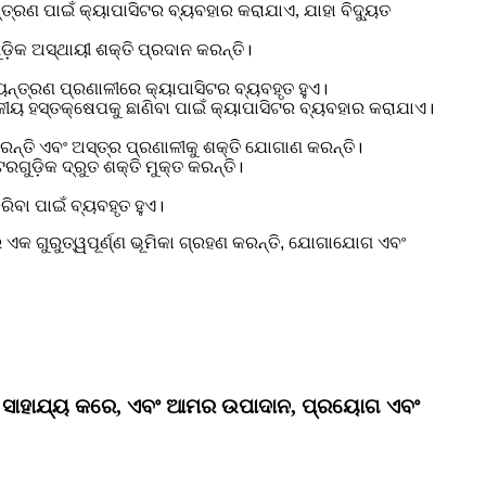
୍ତ୍ରଣ ପାଇଁ କ୍ୟାପାସିଟର ବ୍ୟବହାର କରାଯାଏ, ଯାହା ବିଦ୍ୟୁତ
ୁଡ଼ିକ ଅସ୍ଥାୟୀ ଶକ୍ତି ପ୍ରଦାନ କରନ୍ତି।
ୟନ୍ତ୍ରଣ ପ୍ରଣାଳୀରେ କ୍ୟାପାସିଟର ବ୍ୟବହୃତ ହୁଏ।
୍ବକୀୟ ହସ୍ତକ୍ଷେପକୁ ଛାଣିବା ପାଇଁ କ୍ୟାପାସିଟର ବ୍ୟବହାର କରାଯାଏ।
ରନ୍ତି ଏବଂ ଅସ୍ତ୍ର ପ୍ରଣାଳୀକୁ ଶକ୍ତି ଯୋଗାଣ କରନ୍ତି।
ଗୁଡ଼ିକ ଦ୍ରୁତ ଶକ୍ତି ମୁକ୍ତ କରନ୍ତି।
ରିବା ପାଇଁ ବ୍ୟବହୃତ ହୁଏ।
 ଏକ ଗୁରୁତ୍ୱପୂର୍ଣ୍ଣ ଭୂମିକା ଗ୍ରହଣ କରନ୍ତି, ଯୋଗାଯୋଗ ଏବଂ
ସାହାଯ୍ୟ କରେ, ଏବଂ ଆମର ଉପାଦାନ, ପ୍ରୟୋଗ ଏବଂ