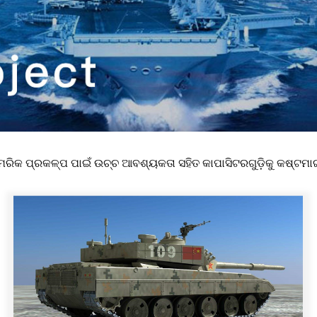
ରିକ ପ୍ରକଳ୍ପ ପାଇଁ ଉଚ୍ଚ ଆବଶ୍ୟକତା ସହିତ କାପାସିଟରଗୁଡ଼ିକୁ କଷ୍ଟମାଇ