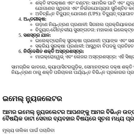
ଶକ୍ତି ସଂରକ୍ଷଣ ଏବଂ ବଣ୍ଟନ: ସାମରିକ ଘାଟି ଏବଂ ଯୁଦ୍
ଯୋଗାଣର ସ୍ଥିରତା ଏବଂ ନିର୍ଭରଯୋଗ୍ୟତା ସୁନିଶ୍ଚିତ କ
ଅବିଚ୍ଛିନ୍ନ ବିଦ୍ୟୁତ୍ ଯୋଗାଣ (UPS): ବିଦ୍ୟୁତ୍ ବ୍ୟାଘା
ଅନ୍ତରୀକ୍ଷ:
ଉଡ଼ାଣ ନିୟନ୍ତ୍ରଣ ପ୍ରଣାଳୀ: ସିଗନାଲ ପ୍ରକ୍ରିୟାକରଣ
ବିଦ୍ୟୁତ୍-ଚୌମ୍ବକୀୟ ସୁସଙ୍ଗତତା: ମହାକାଶ ଇଲେକ୍ଟ୍ରୋ
ସଶସ୍ତ୍ର ଯାନ:
ଇଲେକ୍ଟ୍ରୋନିକ୍ ସୁରକ୍ଷା ପ୍ରଣାଳୀ: ଟ୍ୟାଙ୍କ ଏବଂ ସଶ
ସକ୍ରିୟ ସୁରକ୍ଷା ପ୍ରଣାଳୀ: ଆସୁଥିବା ବିପଦକୁ ପ୍ରତିହତ 
ନିର୍ଦ୍ଦେଶିତ ଶକ୍ତି ଅସ୍ତ୍ରଶସ୍ତ୍ର:
ମାଇକ୍ରୋୱେଭ୍ ଏବଂ ଲେଜର ଅସ୍ତ୍ରଶସ୍ତ୍ର: ଏହି ସିଷ୍ଟମଗ
ସାମଗ୍ରିକ ଭାବରେ, କ୍ୟାପାସିଟରଗୁଡ଼ିକ, ସେମାନଙ୍କର ଦକ୍ଷ ଶକ୍ତି 
ନିୟନ୍ତ୍ରଣ ଠାରୁ ଶକ୍ତି ପରିଚାଳନା ପର୍ଯ୍ୟନ୍ତ ବିଭିନ୍ନ ପ୍ରକାରର ପ
ଇମେଲ୍ ନ୍ୟୁଜଲେଟର
ଆମର ଇମେଲ୍ ନ୍ୟୁଜଲେଟର ଆପଣଙ୍କୁ ଆମର ବିଭିନ୍ନ ଉତ୍ପ
ବୈଷୟିକ ଡାଟା ସେବାର ବ୍ୟବହାର ବିଷୟରେ ସୂଚନା ମଧ୍ୟ ପ୍
ମୂଲ୍ୟ ତାଲିକା ପାଇଁ ପଚାରିବା