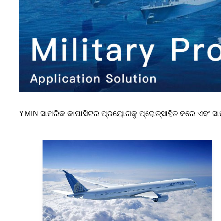
YMIN ସାମରିକ କାପାସିଟର ପ୍ରୟୋଗକୁ ପ୍ରୋତ୍ସାହିତ କରେ ଏବଂ ସାମ