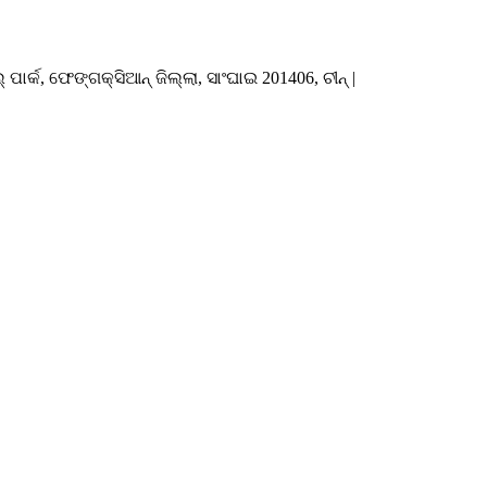
ର୍କ, ଫେଙ୍ଗକ୍ସିଆନ୍ ଜିଲ୍ଲା, ସାଂଘାଇ 201406, ଚୀନ୍ |