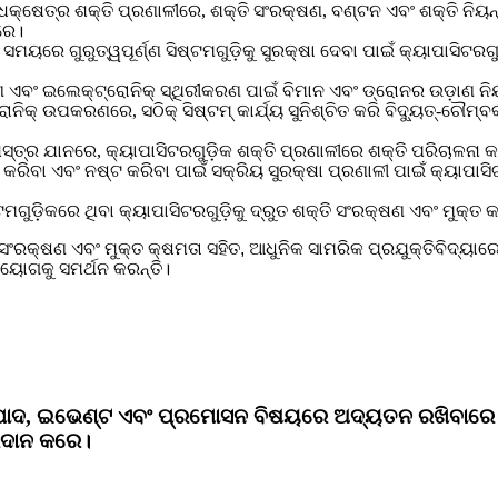
ଧକ୍ଷେତ୍ର ଶକ୍ତି ପ୍ରଣାଳୀରେ, ଶକ୍ତି ସଂରକ୍ଷଣ, ବଣ୍ଟନ ଏବଂ ଶକ୍ତି ନିୟନ
ରେ।
ତ ସମୟରେ ଗୁରୁତ୍ୱପୂର୍ଣ୍ଣ ସିଷ୍ଟମଗୁଡ଼ିକୁ ସୁରକ୍ଷା ଦେବା ପାଇଁ କ୍ୟାପାସିଟରଗ
 ଏବଂ ଇଲେକ୍ଟ୍ରୋନିକ୍ ସ୍ଥିରୀକରଣ ପାଇଁ ବିମାନ ଏବଂ ଡ୍ରୋନର ଉଡ଼ାଣ ନି
ନିକ୍ ଉପକରଣରେ, ସଠିକ୍ ସିଷ୍ଟମ୍ କାର୍ଯ୍ୟ ସୁନିଶ୍ଚିତ କରି ବିଦ୍ୟୁତ୍-ଚୌମ
ସ୍ତ୍ର ଯାନରେ, କ୍ୟାପାସିଟରଗୁଡ଼ିକ ଶକ୍ତି ପ୍ରଣାଳୀରେ ଶକ୍ତି ପରିଚାଳନା କ
କରିବା ଏବଂ ନଷ୍ଟ କରିବା ପାଇଁ ସକ୍ରିୟ ସୁରକ୍ଷା ପ୍ରଣାଳୀ ପାଇଁ କ୍ୟାପାସିଟର
ୁଡ଼ିକରେ ଥିବା କ୍ୟାପାସିଟରଗୁଡ଼ିକୁ ଦ୍ରୁତ ଶକ୍ତି ସଂରକ୍ଷଣ ଏବଂ ମୁକ୍ତ କ
ସଂରକ୍ଷଣ ଏବଂ ମୁକ୍ତ କ୍ଷମତା ସହିତ, ଆଧୁନିକ ସାମରିକ ପ୍ରଯୁକ୍ତିବିଦ୍ୟାରେ
୍ରୟୋଗକୁ ସମର୍ଥନ କରନ୍ତି।
ାଦ, ଇଭେଣ୍ଟ ଏବଂ ପ୍ରମୋସନ ବିଷୟରେ ଅଦ୍ୟତନ ରଖିବାରେ 
ରଦାନ କରେ।