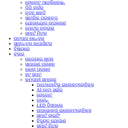
ରୋବୋଟ୍ ଆପ୍ଲିକେସନ୍
ପିଡି ଚାର୍ଜର
ନୂତନ ଶକ୍ତି
ସାମରିକ ପ୍ରକଳ୍ପ
ଯୋଗାଯୋଗ ଉପକରଣ
ମୋଟର ଡ୍ରାଇଭ୍
ସ୍ମାର୍ଟ ମିଟର୍
ଉତ୍ପାଦ କେନ୍ଦ୍ର
ସ୍ୱତନ୍ତ୍ର କାପାସିଟର
ବିଷୟରେ
ବ୍ଲଗ୍
ଉଦ୍ୟୋଗ ସୂଚନା
ସାଧାରଣ ପ୍ରଶ୍ନ
କୋରା ପ୍ରଶ୍ନ
ହଟ୍‍ ସ୍ପଟ୍‍
କମ୍ପାନୀ ସମାଚାର
ଅଟୋମୋଟିଭ୍ ଇଲେକ୍ଟ୍ରୋନିକ୍ସ
AI ଡାଟା ସର୍ଭର
ରୋବୋଟ୍
ଡ୍ରୋନ୍
LED ଡିସ୍‌ପ୍ଲେ
ଉପଭୋକ୍ତା ଇଲେକ୍ଟ୍ରୋନିକ୍ସ
ସ୍ମାର୍ଟ ଲାଇଟିଂ
ବିଦ୍ୟୁତ୍ ଯୋଗାଣ
ସ୍ମାର୍ଟ ମିଟର୍