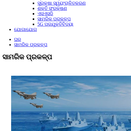
ସୁରକ୍ଷା ସ୍ୱୟଂଚାଳିତକରଣ
ଶକ୍ତି ସଂରକ୍ଷଣ
ଏସଏସଡି
ସାମରିକ ପ୍ରକଳ୍ପ
5G ପ୍ରଯୁକ୍ତିବିଦ୍ୟା
ଯୋଗାଯୋଗ
ଘର
ସାମରିକ ପ୍ରକଳ୍ପ
ସାମରିକ ପ୍ରକଳ୍ପ