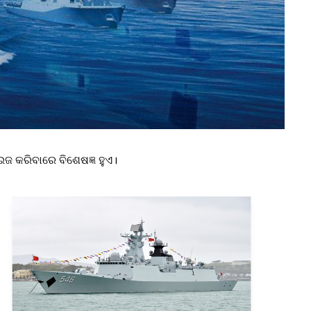
ଜ କରିବାରେ ବିଶେଷଜ୍ଞ ହୁଏ।