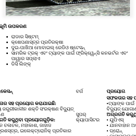
ଭୂମି ଉପକରଣ
ରାଡାର ସିଷ୍ଟମ୍
କ୍ଷେପଣାସ୍ତ୍ର ପ୍ରତିରକ୍ଷା
ଦୁଇ-ପାଖିଆ ମୋବାଇଲ୍ ରେଡିଓ ଷ୍ଟେସନ୍
ସାମରିକ ଟ୍ରକ୍ ଏବଂ ଟ୍ୟାଙ୍କ ପାଇଁ ଫ୍ରିକ୍ୱେନ୍ସି କନଭର୍ଟର ଏବଂ
ପାୱାର ସପ୍ଲାଏ
ଡିସି ଲିଙ୍କ୍
ିକେସନ୍
ବର୍ଗ
ପ୍ରୟୋଗ
ସଫଳତାର ସହ ପ
ାର ସହ ପ୍ରୟୋଗ କରାଯାଇଛି:
•ଟ୍ୟାଙ୍କ ପାଇଁ
ୟ ଜରୁରୀକାଳୀନ ଶକ୍ତି ସଂରକ୍ଷଣ ବିଦ୍ୟୁତ୍
ବିଦ୍ୟୁତ୍ ଯୋଗା
ାଣ
ସୁପର୍
ଅଗ୍ରଗତି କରୁଥ
ତି କରୁଥିବା ପ୍ରୟୋଗଗୁଡ଼ିକ:
କ୍ୟାପାସିଟର
• ୟୁପିଏସ୍
ାନ ଚଳାଚଳ, ମହାକାଶ, ଜାହାଜ
• ଯାନବାହାନ ଅଗ୍
୍ରଶସ୍ତ୍ର, ଇଲେକ୍ଟ୍ରୋନିକ୍ ପ୍ରତିକାର
• ଡ୍ରୋନ୍