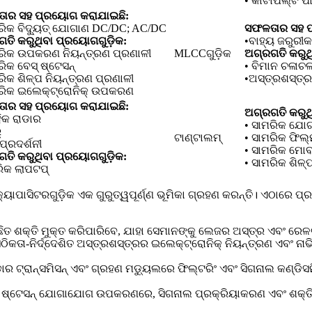
• କାଟାପଲ୍ଟ ପା
ାର ସହ ପ୍ରୟୋଗ କରାଯାଇଛି:
ରିକ ବିଦ୍ୟୁତ୍ ଯୋଗାଣ DC/DC; AC/DC
ସଫଳତାର ସହ ପ
ତି କରୁଥିବା ପ୍ରୟୋଗଗୁଡ଼ିକ:
•ବାହ୍ୟ ଜରୁରୀକ
ମରିକ ଉପକରଣ ନିୟନ୍ତ୍ରଣ ପ୍ରଣାଳୀ
MLCCଗୁଡ଼ିକ
ଅଗ୍ରଗତି କରୁଥ
ରିକ ବେସ୍ ଷ୍ଟେସନ୍
• ବିମାନ ଚଳାଚଳ
ରିକ ଶିଳ୍ପ ନିୟନ୍ତ୍ରଣ ପ୍ରଣାଳୀ
•ଅସ୍ତ୍ରଶସ୍ତ୍ର
ମରିକ ଇଲେକ୍ଟ୍ରୋନିକ୍ ଉପକରଣ
ାର ସହ ପ୍ରୟୋଗ କରାଯାଇଛି:
ଅଗ୍ରଗତି କରୁଥ
ିକ ରାଡାର
• ସାମରିକ ଯୋ
‌
ଟାଣ୍ଟାଲମ୍
• ସାମରିକ ଫି
ପ୍ରଦର୍ଶନୀ
• ସାମରିକ ମ
ତି କରୁଥିବା ପ୍ରୟୋଗଗୁଡ଼ିକ:
• ସାମରିକ ଶିଳ୍
ିକ ଲାପଟପ୍‌
ୟାପାସିଟରଗୁଡ଼ିକ ଏକ ଗୁରୁତ୍ୱପୂର୍ଣ୍ଣ ଭୂମିକା ଗ୍ରହଣ କରନ୍ତି। ଏଠାରେ ପ
୍ଛିତ ଶକ୍ତି ମୁକ୍ତ କରିପାରିବେ, ଯାହା ସେମାନଙ୍କୁ ଲେଜର ଅସ୍ତ୍ର ଏବଂ ରେ
ସଠିକତା-ନିର୍ଦ୍ଦେଶିତ ଅସ୍ତ୍ରଶସ୍ତ୍ରର ଇଲେକ୍ଟ୍ରୋନିକ୍ ନିୟନ୍ତ୍ରଣ ଏବଂ ନା
ଡାର ଟ୍ରାନ୍ସମିସନ୍ ଏବଂ ଗ୍ରହଣ ମଡ୍ୟୁଲରେ ଫିଲ୍ଟରିଂ ଏବଂ ସିଗନାଲ କଣ୍ଡିସନି
 ଷ୍ଟେସନ୍ ଯୋଗାଯୋଗ ଉପକରଣରେ, ସିଗନାଲ ପ୍ରକ୍ରିୟାକରଣ ଏବଂ ଶକ୍ତି 