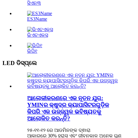
ସିଏନ୩
ES3Name
ଭିଏଚଏକ୍ସ
ଭିପି୧
LED ଡିସ୍‌ପ୍ଲେ
ଆଲୋକୀକରଣରେ ଏକ ନୂତନ ଯୁଗ:
YMINର କ୍ଷୁଦ୍ର କ୍ୟାପାସିଟରଗୁଡ଼ିକ
କିପରି ଏକ ଉଜ୍ଜ୍ୱଳ ଭବିଷ୍ୟତକୁ
ଆଲୋକିତ କରନ୍ତି?
୨୫-୧୧-୧୨ ରେ ଆଡମିନଙ୍କ ଦ୍ଵାରା
ଆକାରରେ 30% ହ୍ରାସ ଏବଂ ଜୀବନକାଳ ଅନେକ ଗୁଣ