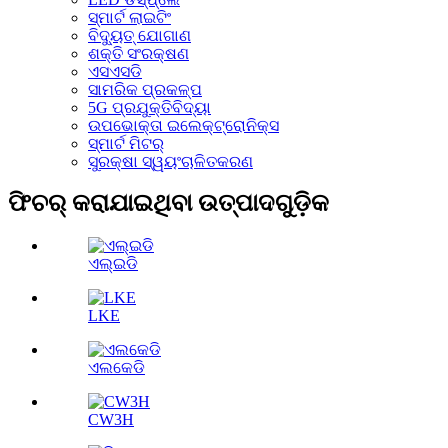
ସ୍ମାର୍ଟ ଲାଇଟିଂ
ବିଦ୍ୟୁତ୍ ଯୋଗାଣ
ଶକ୍ତି ସଂରକ୍ଷଣ
ଏସଏସଡି
ସାମରିକ ପ୍ରକଳ୍ପ
5G ପ୍ରଯୁକ୍ତିବିଦ୍ୟା
ଉପଭୋକ୍ତା ଇଲେକ୍ଟ୍ରୋନିକ୍ସ
ସ୍ମାର୍ଟ ମିଟର୍
ସୁରକ୍ଷା ସ୍ୱୟଂଚାଳିତକରଣ
ଫିଚର୍ କରାଯାଇଥିବା ଉତ୍ପାଦଗୁଡ଼ିକ
ଏଲ୍ଇଡି
LKE
ଏଲକେଡି
CW3H