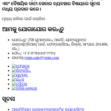
ଏବଂ ବୈଷୟିକ ଡାଟା ସେବାର ବ୍ୟବହାର ବିଷୟରେ ସୂଚନା
ମଧ୍ୟ ପ୍ରଦାନ କରେ।
ମୂଲ୍ୟ ତାଲିକା ପାଇଁ ପଚାରିବା
ଆମକୁ ଯୋଗାଯୋଗ କରନ୍ତୁ
ଯୋଡନ୍ତୁ: 258 ଗୁଆଙ୍ଗକନ୍ ଆରଡି, ୟାଙ୍ଗୱାଙ୍ଗ
ଇଣ୍ଡଷ୍ଟ୍ରିଆଲ୍ ପାର୍କ, ଫେଙ୍ଗକ୍ସିଆନ୍ ଜିଲ୍ଲା, ସାଂଘାଇ 201406,
ଚୀନ୍ |
ଫୋନ୍: +୮୬ ୧୮୩୫୫୧୮୯୯୭୪
ଇମେଲ୍:
ymin-sale@ymin.com
ସୂଚନା
ଆଲୁମିନିୟମ୍ ଇଲେକ୍ଟ୍ରୋଲାଇଟିକ୍ କ୍ୟାପାସିଟର