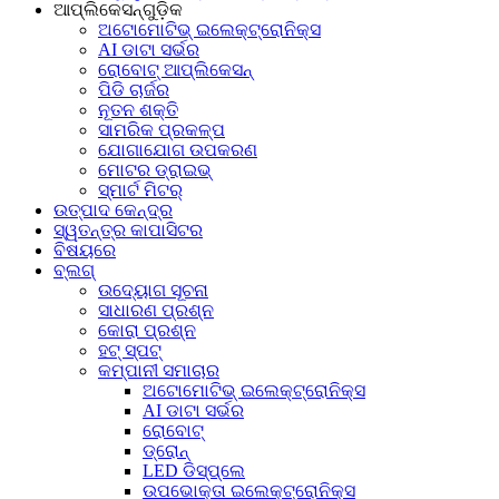
ଆପ୍ଲିକେସନ୍‌ଗୁଡ଼ିକ
ଅଟୋମୋଟିଭ୍ ଇଲେକ୍ଟ୍ରୋନିକ୍ସ
AI ଡାଟା ସର୍ଭର
ରୋବୋଟ୍ ଆପ୍ଲିକେସନ୍
ପିଡି ଚାର୍ଜର
ନୂତନ ଶକ୍ତି
ସାମରିକ ପ୍ରକଳ୍ପ
ଯୋଗାଯୋଗ ଉପକରଣ
ମୋଟର ଡ୍ରାଇଭ୍
ସ୍ମାର୍ଟ ମିଟର୍
ଉତ୍ପାଦ କେନ୍ଦ୍ର
ସ୍ୱତନ୍ତ୍ର କାପାସିଟର
ବିଷୟରେ
ବ୍ଲଗ୍
ଉଦ୍ୟୋଗ ସୂଚନା
ସାଧାରଣ ପ୍ରଶ୍ନ
କୋରା ପ୍ରଶ୍ନ
ହଟ୍‍ ସ୍ପଟ୍‍
କମ୍ପାନୀ ସମାଚାର
ଅଟୋମୋଟିଭ୍ ଇଲେକ୍ଟ୍ରୋନିକ୍ସ
AI ଡାଟା ସର୍ଭର
ରୋବୋଟ୍
ଡ୍ରୋନ୍
LED ଡିସ୍‌ପ୍ଲେ
ଉପଭୋକ୍ତା ଇଲେକ୍ଟ୍ରୋନିକ୍ସ