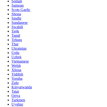
Somali
Samoan
Scots Gaelic
Shona
Sindhi
Sundanese
Swahili
Tajik
Tamil
Telugu
Thai
Ukrainian
Urdu
Uzbek
Vietnamese
Welsh
Xhosa
Yiddish
Yoruba
Zulu
Kinyarwanda
Tatar
Oriya
Turkmen
Uyghur