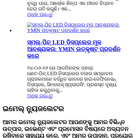
ବୃଦ୍ଧି ପାଇ, ଆଲୋକ ଶିଳ୍ପ ଏକ ନୀରବ ବିପ୍ଳବ
ଦେଇ ଗତି କରୁଛି। ଏକ...
ଅଧିକ ପଢ଼ନ୍ତୁ
ସ୍ମଲ୍-ପିଚ୍ LED ଡିସପ୍ଲେର ମୂଳ
ଆବଶ୍ୟକତା: YMIN ଉତ୍କୃଷ୍ଟ ପ୍ରଦର୍ଶନ
କରେ
୨୪-୦୬-୨୬ ରେ ଆଡମିନଙ୍କ ଦ୍ଵାରା
ଛୋଟ-ପିଚ୍ LED ଡିସପ୍ଲେର ବଜାର ସମ୍ଭାବନା
ଗ୍ରାହକମାନେ ବର୍ଦ୍ଧିତ ଭାବରେ ହାଇ-ଡେଫିନେସନ୍
ଡିସପ୍ଲେ, ସିମଲେସ୍ ସ୍ପ୍ଲାଇସିଂ, ପ୍ରଶସ୍ତ ଦୃଶ୍ୟ
ଚାହିଦା କରୁଥିବାରୁ...
ଅଧିକ ପଢ଼ନ୍ତୁ
ଇମେଲ୍ ନ୍ୟୁଜଲେଟର
ଆମର ଇମେଲ୍ ନ୍ୟୁଜଲେଟର ଆପଣଙ୍କୁ ଆମର ବିଭିନ୍ନ
ଉତ୍ପାଦ, ଇଭେଣ୍ଟ ଏବଂ ପ୍ରମୋସନ ବିଷୟରେ ଅଦ୍ୟତନ
ରଖିବାରେ ସାହାଯ୍ୟ କରେ, ଏବଂ ଆମର ଉପାଦାନ, ପ୍ରୟୋଗ