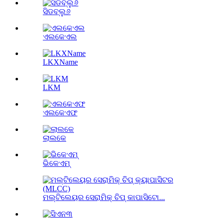
ସିଡବ୍ଲୁ୬
ଏଲକେଏଲ
LKXName
LKM
ଏଲକେଏଫ
ଲାଲକେ
ଭିକେଏମ୍
ମଲ୍ଟିଲେୟର ସେରାମିକ୍ ଚିପ୍ କାପାସିଟୋ...