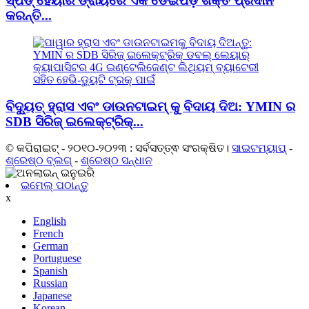
ସ୍ପିଡ୍ ହେୟାର ଡ୍ରାୟରେ ଏକ ଡେଇଁପଡ଼ ଶକ୍ତି ପ୍ରଦାନ
କରନ୍ତି...
ବିଦ୍ୟୁତ୍ ହ୍ରାସ ଏବଂ ଡାଉନଟାଇମ୍ କୁ ବିଦାୟ ଦିଅ: YMIN ର
SDB ସିରିଜ୍ ଇଲେକ୍ଟ୍ରିକ୍...
© କପିରାଇଟ୍ - ୨୦୧୦-୨୦୨୩ : ସର୍ବସତ୍ତ୍ଵ ସଂରକ୍ଷିତ।
ସାଇଟମ୍ୟାପ୍
-
ଶ୍ରେଷ୍ଠ ବ୍ଲଗ୍
-
ଶ୍ରେଷ୍ଠ ସନ୍ଧାନ
ଇମେଲ୍ ପଠାନ୍ତୁ
x
English
French
German
Portuguese
Spanish
Russian
Japanese
Korean