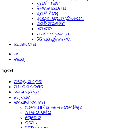
ସ୍ମାର୍ଟ ଲାଇଟିଂ
ବିଦ୍ୟୁତ୍ ଯୋଗାଣ
ସ୍ମାର୍ଟ ମିଟର୍
ସୁରକ୍ଷା ସ୍ୱୟଂଚାଳିତକରଣ
ଶକ୍ତି ସଂରକ୍ଷଣ
ଏସଏସଡି
ସାମରିକ ପ୍ରକଳ୍ପ
5G ପ୍ରଯୁକ୍ତିବିଦ୍ୟା
ଯୋଗାଯୋଗ
ଘର
ବ୍ଲଗ୍
ବ୍ଲଗ୍
ଉଦ୍ୟୋଗ ସୂଚନା
ସାଧାରଣ ପ୍ରଶ୍ନ
କୋରା ପ୍ରଶ୍ନ
ହଟ୍‍ ସ୍ପଟ୍‍
କମ୍ପାନୀ ସମାଚାର
ଅଟୋମୋଟିଭ୍ ଇଲେକ୍ଟ୍ରୋନିକ୍ସ
AI ଡାଟା ସର୍ଭର
ରୋବୋଟ୍
ଡ୍ରୋନ୍
LED ଡିସ୍‌ପ୍ଲେ