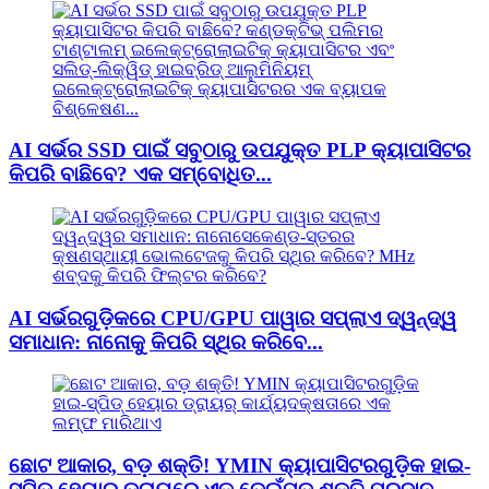
AI ସର୍ଭର SSD ପାଇଁ ସବୁଠାରୁ ଉପଯୁକ୍ତ PLP କ୍ୟାପାସିଟର
କିପରି ବାଛିବେ? ଏକ ସମ୍ବୋଧିତ...
AI ସର୍ଭରଗୁଡ଼ିକରେ CPU/GPU ପାୱାର ସପ୍ଲାଏ ଦ୍ୱନ୍ଦ୍ୱ
ସମାଧାନ: ନାନୋକୁ କିପରି ସ୍ଥିର କରିବେ...
ଛୋଟ ଆକାର, ବଡ଼ ଶକ୍ତି! YMIN କ୍ୟାପାସିଟରଗୁଡ଼ିକ ହାଇ-