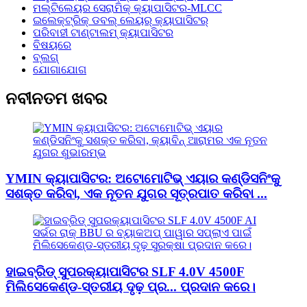
ମଲ୍ଟିଲେୟର ସେରାମିକ୍ କ୍ୟାପାସିଟର-MLCC
ଇଲେକ୍ଟ୍ରିକ୍ ଡବଲ୍ ଲେୟର୍ କ୍ୟାପାସିଟର୍
ପରିବାହୀ ଟାଣ୍ଟାଲମ୍ କ୍ୟାପାସିଟର
ବିଷୟରେ
ବ୍ଲଗ୍
ଯୋଗାଯୋଗ
ନବୀନତମ ଖବର
YMIN କ୍ୟାପାସିଟର: ଅଟୋମୋଟିଭ୍ ଏୟାର କଣ୍ଡିସନିଂକୁ
ସଶକ୍ତ କରିବା, ଏକ ନୂତନ ଯୁଗର ସୂତ୍ରପାତ କରିବା ...
ହାଇବ୍ରିଡ୍ ସୁପରକ୍ୟାପାସିଟର SLF 4.0V 4500F
ମିଲିସେକେଣ୍ଡ-ସ୍ତରୀୟ ଦୃଢ଼ ପ୍ର... ପ୍ରଦାନ କରେ।