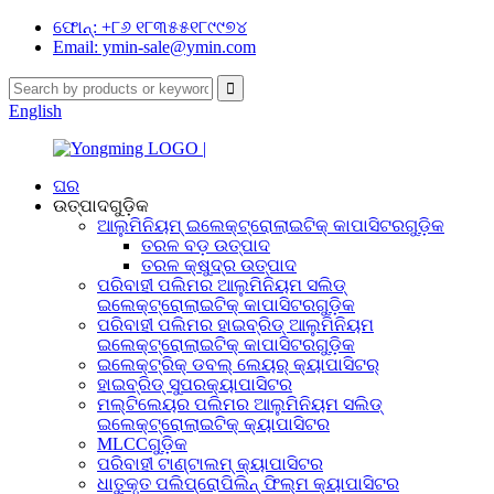
ଫୋନ୍: +୮୬ ୧୮୩୫୫୧୮୯୯୭୪
Email: ymin-sale@ymin.com
English
ଘର
ଉତ୍ପାଦଗୁଡ଼ିକ
ଆଲୁମିନିୟମ୍ ଇଲେକ୍ଟ୍ରୋଲାଇଟିକ୍ କାପାସିଟରଗୁଡ଼ିକ
ତରଳ ବଡ଼ ଉତ୍ପାଦ
ତରଳ କ୍ଷୁଦ୍ର ଉତ୍ପାଦ
ପରିବାହୀ ପଲିମର ଆଲୁମିନିୟମ ସଲିଡ୍
ଇଲେକ୍ଟ୍ରୋଲାଇଟିକ୍ କାପାସିଟରଗୁଡ଼ିକ
ପରିବାହୀ ପଲିମର ହାଇବ୍ରିଡ୍ ଆଲୁମିନିୟମ
ଇଲେକ୍ଟ୍ରୋଲାଇଟିକ୍ କାପାସିଟରଗୁଡ଼ିକ
ଇଲେକ୍ଟ୍ରିକ୍ ଡବଲ୍ ଲେୟର୍ କ୍ୟାପାସିଟର୍
ହାଇବ୍ରିଡ୍ ସୁପରକ୍ୟାପାସିଟର
ମଲ୍ଟିଲେୟର ପଲିମର ଆଲୁମିନିୟମ ସଲିଡ୍
ଇଲେକ୍ଟ୍ରୋଲାଇଟିକ୍ କ୍ୟାପାସିଟର
MLCCଗୁଡ଼ିକ
ପରିବାହୀ ଟାଣ୍ଟାଲମ୍ କ୍ୟାପାସିଟର
ଧାତୁକୃତ ପଲିପ୍ରୋପିଲିନ୍ ଫିଲ୍ମ କ୍ୟାପାସିଟର