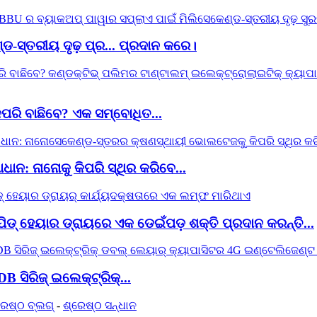
ଡ-ସ୍ତରୀୟ ଦୃଢ଼ ପ୍ର... ପ୍ରଦାନ କରେ।
ିପରି ବାଛିବେ? ଏକ ସମ୍ବୋଧିତ...
ାନ: ନାନୋକୁ କିପରି ସ୍ଥିର କରିବେ...
ିଡ୍ ହେୟାର ଡ୍ରାୟରେ ଏକ ଡେଇଁପଡ଼ ଶକ୍ତି ପ୍ରଦାନ କରନ୍ତି...
B ସିରିଜ୍ ଇଲେକ୍ଟ୍ରିକ୍...
ରେଷ୍ଠ ବ୍ଲଗ୍
-
ଶ୍ରେଷ୍ଠ ସନ୍ଧାନ