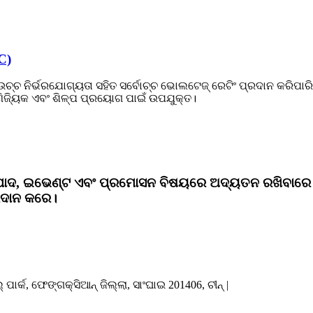
C)
ଉଚ୍ଚ ନିର୍ଭରଯୋଗ୍ୟତା ସହିତ ସର୍ବୋଚ୍ଚ ଭୋଲଟେଜ୍ ରେଟିଂ ପ୍ରଦାନ କରିପ
ଜ୍ୟିକ ଏବଂ ଶିଳ୍ପ ପ୍ରୟୋଗ ପାଇଁ ଉପଯୁକ୍ତ।
ାଦ, ଇଭେଣ୍ଟ ଏବଂ ପ୍ରମୋସନ ବିଷୟରେ ଅଦ୍ୟତନ ରଖିବାରେ 
ରଦାନ କରେ।
ର୍କ, ଫେଙ୍ଗକ୍ସିଆନ୍ ଜିଲ୍ଲା, ସାଂଘାଇ 201406, ଚୀନ୍ |