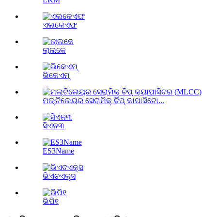
ଏଲକେଏଫ
ଲାଲକେ
ଭିକେଏମ୍
ମଲ୍ଟିଲେୟର ସେରାମିକ୍ ଚିପ୍ କାପାସିଟୋ...
ସିଏନ୩
ES3Name
ଭିଏଚଏକ୍ସ
ଭିପି୧