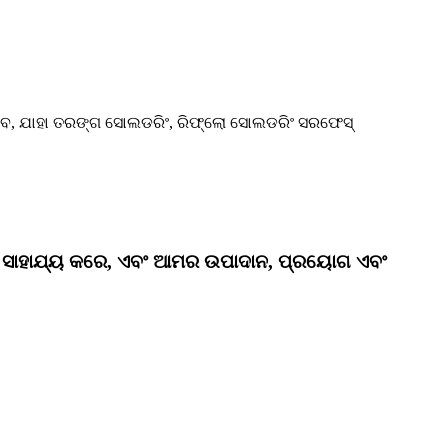
ାରିବ, ଯାହା ତରଙ୍ଗ ସୋଲଡରିଂ, ରିଫ୍ଲୋ ସୋଲଡରିଂ ସରଫେସ୍
ସାହାଯ୍ୟ କରେ, ଏବଂ ଆମର ଉପାଦାନ, ପ୍ରୟୋଗ ଏବଂ