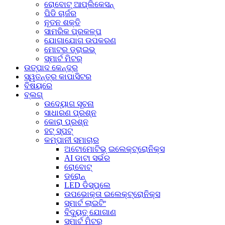
ରୋବୋଟ୍ ଆପ୍ଲିକେସନ୍
ପିଡି ଚାର୍ଜର
ନୂତନ ଶକ୍ତି
ସାମରିକ ପ୍ରକଳ୍ପ
ଯୋଗାଯୋଗ ଉପକରଣ
ମୋଟର ଡ୍ରାଇଭ୍
ସ୍ମାର୍ଟ ମିଟର୍
ଉତ୍ପାଦ କେନ୍ଦ୍ର
ସ୍ୱତନ୍ତ୍ର କାପାସିଟର
ବିଷୟରେ
ବ୍ଲଗ୍
ଉଦ୍ୟୋଗ ସୂଚନା
ସାଧାରଣ ପ୍ରଶ୍ନ
କୋରା ପ୍ରଶ୍ନ
ହଟ୍‍ ସ୍ପଟ୍‍
କମ୍ପାନୀ ସମାଚାର
ଅଟୋମୋଟିଭ୍ ଇଲେକ୍ଟ୍ରୋନିକ୍ସ
AI ଡାଟା ସର୍ଭର
ରୋବୋଟ୍
ଡ୍ରୋନ୍
LED ଡିସ୍‌ପ୍ଲେ
ଉପଭୋକ୍ତା ଇଲେକ୍ଟ୍ରୋନିକ୍ସ
ସ୍ମାର୍ଟ ଲାଇଟିଂ
ବିଦ୍ୟୁତ୍ ଯୋଗାଣ
ସ୍ମାର୍ଟ ମିଟର୍