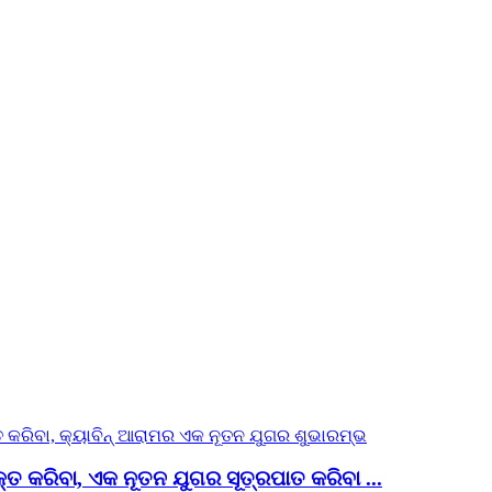
 କରିବା, ଏକ ନୂତନ ଯୁଗର ସୂତ୍ରପାତ କରିବା ...