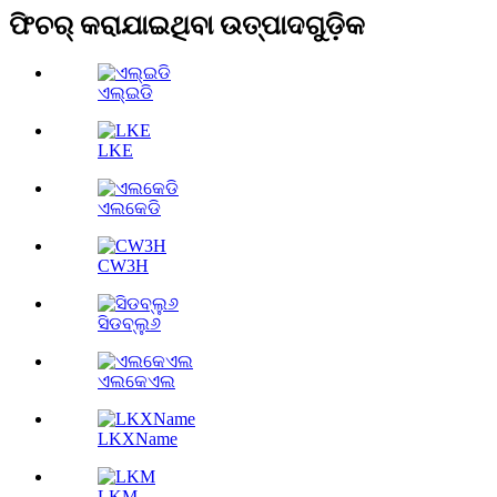
ଫିଚର୍ କରାଯାଇଥିବା ଉତ୍ପାଦଗୁଡ଼ିକ
ଏଲ୍ଇଡି
LKE
ଏଲକେଡି
CW3H
ସିଡବ୍ଲୁ୬
ଏଲକେଏଲ
LKXName
LKM