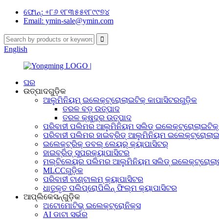
ଫୋନ୍: +୮୬ ୧୮୩୫୫୧୮୯୯୭୪
Email: ymin-sale@ymin.com
English
ଘର
ଉତ୍ପାଦଗୁଡ଼ିକ
ଆଲୁମିନିୟମ୍ ଇଲେକ୍ଟ୍ରୋଲାଇଟିକ୍ କାପାସିଟରଗୁଡ଼ିକ
ତରଳ ବଡ଼ ଉତ୍ପାଦ
ତରଳ କ୍ଷୁଦ୍ର ଉତ୍ପାଦ
ପରିବାହୀ ପଲିମର ଆଲୁମିନିୟମ ସଲିଡ୍ ଇଲେକ୍ଟ୍ରୋଲାଇଟିକ୍ 
ପରିବାହୀ ପଲିମର ହାଇବ୍ରିଡ୍ ଆଲୁମିନିୟମ ଇଲେକ୍ଟ୍ରୋଲାଇଟ
ଇଲେକ୍ଟ୍ରିକ୍ ଡବଲ୍ ଲେୟର୍ କ୍ୟାପାସିଟର୍
ହାଇବ୍ରିଡ୍ ସୁପରକ୍ୟାପାସିଟର
ମଲ୍ଟିଲେୟର ପଲିମର ଆଲୁମିନିୟମ ସଲିଡ୍ ଇଲେକ୍ଟ୍ରୋଲାଇ
MLCCଗୁଡ଼ିକ
ପରିବାହୀ ଟାଣ୍ଟାଲମ୍ କ୍ୟାପାସିଟର
ଧାତୁକୃତ ପଲିପ୍ରୋପିଲିନ୍ ଫିଲ୍ମ କ୍ୟାପାସିଟର
ଆପ୍ଲିକେସନ୍‌ଗୁଡ଼ିକ
ଅଟୋମୋଟିଭ୍ ଇଲେକ୍ଟ୍ରୋନିକ୍ସ
AI ଡାଟା ସର୍ଭର