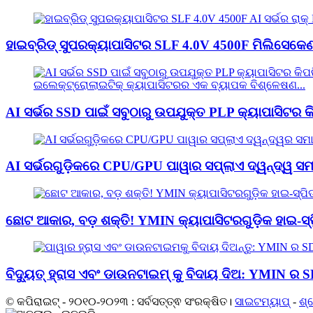
ହାଇବ୍ରିଡ୍ ସୁପରକ୍ୟାପାସିଟର SLF 4.0V 4500F ମିଲିସେକେଣ୍
AI ସର୍ଭର SSD ପାଇଁ ସବୁଠାରୁ ଉପଯୁକ୍ତ PLP କ୍ୟାପାସିଟର କ
AI ସର୍ଭରଗୁଡ଼ିକରେ CPU/GPU ପାୱାର ସପ୍ଲାଏ ଦ୍ୱନ୍ଦ୍ୱ ସମାଧ
ଛୋଟ ଆକାର, ବଡ଼ ଶକ୍ତି! YMIN କ୍ୟାପାସିଟରଗୁଡ଼ିକ ହାଇ-ସ୍ପ
ବିଦ୍ୟୁତ୍ ହ୍ରାସ ଏବଂ ଡାଉନଟାଇମ୍ କୁ ବିଦାୟ ଦିଅ: YMIN ର SD
© କପିରାଇଟ୍ - ୨୦୧୦-୨୦୨୩ : ସର୍ବସତ୍ତ୍ଵ ସଂରକ୍ଷିତ।
ସାଇଟମ୍ୟାପ୍
-
ଶ୍