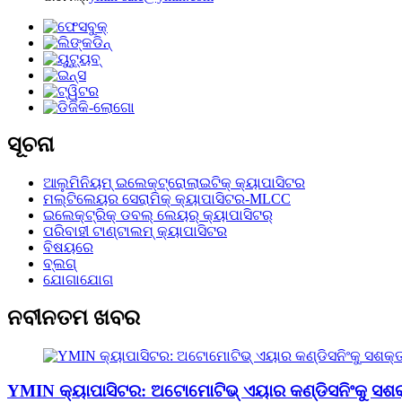
ସୂଚନା
ଆଲୁମିନିୟମ୍ ଇଲେକ୍ଟ୍ରୋଲାଇଟିକ୍ କ୍ୟାପାସିଟର
ମଲ୍ଟିଲେୟର ସେରାମିକ୍ କ୍ୟାପାସିଟର-MLCC
ଇଲେକ୍ଟ୍ରିକ୍ ଡବଲ୍ ଲେୟର୍ କ୍ୟାପାସିଟର୍
ପରିବାହୀ ଟାଣ୍ଟାଲମ୍ କ୍ୟାପାସିଟର
ବିଷୟରେ
ବ୍ଲଗ୍
ଯୋଗାଯୋଗ
ନବୀନତମ ଖବର
YMIN କ୍ୟାପାସିଟର: ଅଟୋମୋଟିଭ୍ ଏୟାର କଣ୍ଡିସନିଂକୁ ସଶକ୍ତ