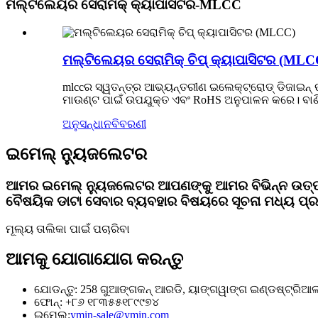
ମଲ୍ଟିଲେୟର ସେରାମିକ୍ କ୍ୟାପାସିଟର-MLCC
ମଲ୍ଟିଲେୟର ସେରାମିକ୍ ଚିପ୍ କ୍ୟାପାସିଟର (MLC
mlccର ସ୍ୱତନ୍ତ୍ର ଆଭ୍ୟନ୍ତରୀଣ ଇଲେକ୍ଟ୍ରୋଡ୍ ଡିଜାଇନ୍ 
ମାଉଣ୍ଟ ପାଇଁ ଉପଯୁକ୍ତ ଏବଂ RoHS ଅନୁପାଳନ କରେ। ବାଣି
ଅନୁସନ୍ଧାନ
ବିବରଣୀ
ଇମେଲ୍ ନ୍ୟୁଜଲେଟର
ଆମର ଇମେଲ୍ ନ୍ୟୁଜଲେଟର ଆପଣଙ୍କୁ ଆମର ବିଭିନ୍ନ ଉତ୍ପ
ବୈଷୟିକ ଡାଟା ସେବାର ବ୍ୟବହାର ବିଷୟରେ ସୂଚନା ମଧ୍ୟ ପ୍
ମୂଲ୍ୟ ତାଲିକା ପାଇଁ ପଚାରିବା
ଆମକୁ ଯୋଗାଯୋଗ କରନ୍ତୁ
ଯୋଡନ୍ତୁ: 258 ଗୁଆଙ୍ଗକନ୍ ଆରଡି, ୟାଙ୍ଗୱାଙ୍ଗ ଇଣ୍ଡଷ୍ଟ୍ରିଆଲ୍ ପା
ଫୋନ୍: +୮୬ ୧୮୩୫୫୧୮୯୯୭୪
ଇମେଲ୍:
ymin-sale@ymin.com