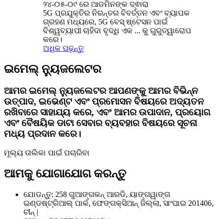
୨୪-୦୫-୦୯ ରେ ଆଡମିନଙ୍କ ଦ୍ଵାରା
5G ପ୍ରଯୁକ୍ତିର ନିରନ୍ତର ବିବର୍ତ୍ତନ ଏବଂ ବ୍ୟାପକ
ଗ୍ରହଣ ମଧ୍ୟରେ, 5G ବେସ୍ ଷ୍ଟେସନ ପାଇଁ
ବିଶ୍ୱବ୍ୟାପୀ ଚାହିଦା ବୃଦ୍ଧି ଏକ ... କୁ ଗୁରୁତ୍ୱାରୋପ
କରେ।
ଅଧିକ ପଢ଼ନ୍ତୁ
ଇମେଲ୍ ନ୍ୟୁଜଲେଟର
ଆମର ଇମେଲ୍ ନ୍ୟୁଜଲେଟର ଆପଣଙ୍କୁ ଆମର ବିଭିନ୍ନ
ଉତ୍ପାଦ, ଇଭେଣ୍ଟ ଏବଂ ପ୍ରମୋସନ ବିଷୟରେ ଅଦ୍ୟତନ
ରଖିବାରେ ସାହାଯ୍ୟ କରେ, ଏବଂ ଆମର ଉପାଦାନ, ପ୍ରୟୋଗ
ଏବଂ ବୈଷୟିକ ଡାଟା ସେବାର ବ୍ୟବହାର ବିଷୟରେ ସୂଚନା
ମଧ୍ୟ ପ୍ରଦାନ କରେ।
ମୂଲ୍ୟ ତାଲିକା ପାଇଁ ପଚାରିବା
ଆମକୁ ଯୋଗାଯୋଗ କରନ୍ତୁ
ଯୋଡନ୍ତୁ: 258 ଗୁଆଙ୍ଗକନ୍ ଆରଡି, ୟାଙ୍ଗୱାଙ୍ଗ
ଇଣ୍ଡଷ୍ଟ୍ରିଆଲ୍ ପାର୍କ, ଫେଙ୍ଗକ୍ସିଆନ୍ ଜିଲ୍ଲା, ସାଂଘାଇ 201406,
ଚୀନ୍ |