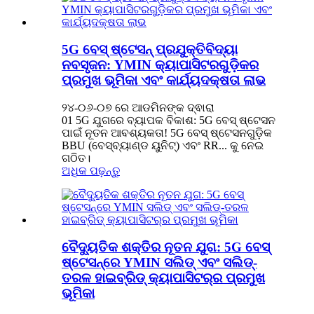
5G ବେସ୍ ଷ୍ଟେସନ୍ ପ୍ରଯୁକ୍ତିବିଦ୍ୟା
ନବସୃଜନ: YMIN କ୍ୟାପାସିଟରଗୁଡ଼ିକର
ପ୍ରମୁଖ ଭୂମିକା ଏବଂ କାର୍ଯ୍ୟଦକ୍ଷତା ଲାଭ
୨୪-୦୬-୦୭ ରେ ଆଡମିନଙ୍କ ଦ୍ଵାରା
01 5G ଯୁଗରେ ବ୍ୟାପକ ବିକାଶ: 5G ବେସ୍ ଷ୍ଟେସନ
ପାଇଁ ନୂତନ ଆବଶ୍ୟକତା! 5G ବେସ୍ ଷ୍ଟେସନଗୁଡ଼ିକ
BBU (ବେସ୍ବ୍ୟାଣ୍ଡ ୟୁନିଟ୍) ଏବଂ RR... କୁ ନେଇ
ଗଠିତ।
ଅଧିକ ପଢ଼ନ୍ତୁ
ବୈଦ୍ୟୁତିକ ଶକ୍ତିର ନୂତନ ଯୁଗ: 5G ବେସ୍
ଷ୍ଟେସନ୍‌ରେ YMIN ସଲିଡ୍ ଏବଂ ସଲିଡ୍-
ତରଳ ହାଇବ୍ରିଡ୍ କ୍ୟାପାସିଟର୍‌ର ପ୍ରମୁଖ
ଭୂମିକା