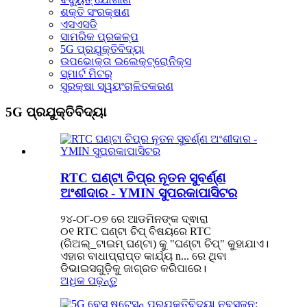
ଶକ୍ତି ସଂରକ୍ଷଣ
ଏସଏସଡି
ସାମରିକ ପ୍ରକଳ୍ପ
5G ପ୍ରଯୁକ୍ତିବିଦ୍ୟା
ଉପଭୋକ୍ତା ଇଲେକ୍ଟ୍ରୋନିକ୍ସ
ସ୍ମାର୍ଟ ମିଟର୍
ସୁରକ୍ଷା ସ୍ୱୟଂଚାଳିତକରଣ
5G ପ୍ରଯୁକ୍ତିବିଦ୍ୟା
RTC ଘଣ୍ଟା ଚିପ୍‌ର ନୂତନ ସୁବର୍ଣ୍ଣ
ଅଂଶୀଦାର - YMIN ସୁପରକାପାସିଟର
୨୪-୦୮-୦୭ ରେ ଆଡମିନଙ୍କ ଦ୍ଵାରା
୦୧ RTC ଘଣ୍ଟା ଚିପ୍ ବିଷୟରେ RTC
(ରିଅଲ୍_ଟାଇମ୍ ଘଣ୍ଟା) କୁ "ଘଣ୍ଟା ଚିପ୍" କୁହାଯାଏ।
ଏହାର ବାଧାପ୍ରାପ୍ତ କାର୍ଯ୍ୟ n... ରେ ଥିବା
ଡିଭାଇସଗୁଡ଼ିକୁ ଜାଗ୍ରତ କରିପାରେ।
ଅଧିକ ପଢ଼ନ୍ତୁ