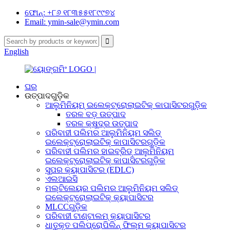
ଫୋନ୍: +୮୬ ୧୮୩୫୫୧୮୯୯୭୪
Email: ymin-sale@ymin.com
English
ଘର
ଉତ୍ପାଦଗୁଡ଼ିକ
ଆଲୁମିନିୟମ୍ ଇଲେକ୍ଟ୍ରୋଲାଇଟିକ୍ କାପାସିଟରଗୁଡ଼ିକ
ତରଳ ବଡ଼ ଉତ୍ପାଦ
ତରଳ କ୍ଷୁଦ୍ର ଉତ୍ପାଦ
ପରିବାହୀ ପଲିମର ଆଲୁମିନିୟମ ସଲିଡ୍
ଇଲେକ୍ଟ୍ରୋଲାଇଟିକ୍ କାପାସିଟରଗୁଡ଼ିକ
ପରିବାହୀ ପଲିମର ହାଇବ୍ରିଡ୍ ଆଲୁମିନିୟମ
ଇଲେକ୍ଟ୍ରୋଲାଇଟିକ୍ କାପାସିଟରଗୁଡ଼ିକ
ସୁପର କ୍ୟାପାସିଟର (EDLC)
ଏଲଆଇସି
ମଲ୍ଟିଲେୟର ପଲିମର ଆଲୁମିନିୟମ ସଲିଡ୍
ଇଲେକ୍ଟ୍ରୋଲାଇଟିକ୍ କ୍ୟାପାସିଟର
MLCCଗୁଡ଼ିକ
ପରିବାହୀ ଟାଣ୍ଟାଲମ୍ କ୍ୟାପାସିଟର
ଧାତୁକୃତ ପଲିପ୍ରୋପିଲିନ୍ ଫିଲ୍ମ କ୍ୟାପାସିଟର