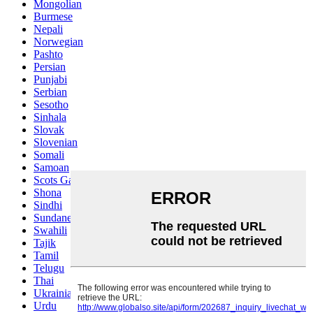
Mongolian
Burmese
Nepali
Norwegian
Pashto
Persian
Punjabi
Serbian
Sesotho
Sinhala
Slovak
Slovenian
Somali
Samoan
Scots Gaelic
Shona
Sindhi
Sundanese
Swahili
Tajik
Tamil
Telugu
Thai
Ukrainian
Urdu