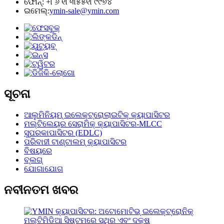
ଫୋନ୍: +୮୬ ୧୮୩୫୫୧୮୯୯୭୪
ଇମେଲ୍:
ymin-sale@ymin.com
ସୂଚନା
ଆଲୁମିନିୟମ୍ ଇଲେକ୍ଟ୍ରୋଲାଇଟିକ୍ କ୍ୟାପାସିଟର
ମଲ୍ଟିଲେୟର ସେରାମିକ୍ କ୍ୟାପାସିଟର-MLCC
ସୁପରକାପାସିଟର (EDLC)
ପରିବାହୀ ଟାଣ୍ଟାଲମ୍ କ୍ୟାପାସିଟର
ବିଷୟରେ
ବ୍ଲଗ୍
ଯୋଗାଯୋଗ
ନବୀନତମ ଖବର