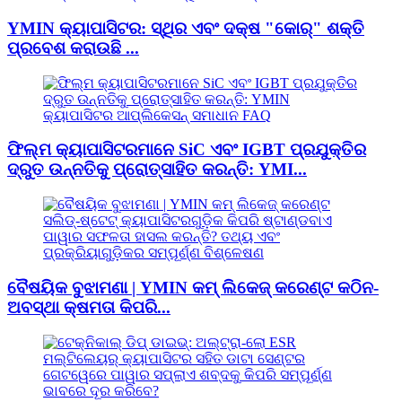
YMIN କ୍ୟାପାସିଟର: ସ୍ଥିର ଏବଂ ଦକ୍ଷ "କୋର୍" ଶକ୍ତି
ପ୍ରବେଶ କରାଉଛି ...
ଫିଲ୍ମ କ୍ୟାପାସିଟରମାନେ SiC ଏବଂ IGBT ପ୍ରଯୁକ୍ତିର
ଦ୍ରୁତ ଉନ୍ନତିକୁ ପ୍ରୋତ୍ସାହିତ କରନ୍ତି: YMI...
ବୈଷୟିକ ବୁଝାମଣା | YMIN କମ୍ ଲିକେଜ୍ କରେଣ୍ଟ କଠିନ-
ଅବସ୍ଥା କ୍ଷମତା କିପରି...