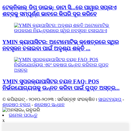
ଟେକ୍ନିକାଲ୍ ଡିପ୍ ଡାଇଭ୍: ଡାଟା ସି...ରେ ପାୱାର ସପ୍ଲାଏ
ଶବ୍ଦକୁ ସମ୍ପୂର୍ଣ୍ଣ ଭାବରେ କିପରି ଦୂର କରିବେ
YMIN କ୍ୟାପାସିଟର: ଅଟୋମୋଟିଭ୍ କ୍ଷେତ୍ରରେ ସ୍ଥିର
ନବସୃଜନ ଚଳାଇବା ପାଇଁ ଅଦୃଶ୍ୟ ଶକ୍ତି ...
YMIN ସୁପରକ୍ୟାପାସିଟର ଚୟନ FAQ: POS
ନିର୍ଭରଯୋଗ୍ୟତାକୁ ଉନ୍ନତ କରିବା ପାଇଁ ଗୁପ୍ତ ଅସ୍ତ୍ର...
© କପିରାଇଟ୍ - ୨୦୧୦-୨୦୨୩ : ସର୍ବସତ୍ତ୍ଵ ସଂରକ୍ଷିତ।
ସାଇଟମ୍ୟାପ୍
-
ଶ୍ରେଷ୍ଠ ବ୍ଲଗ୍
-
ଶ୍ରେଷ୍ଠ ସନ୍ଧାନ
ଇମେଲ୍ ପଠାନ୍ତୁ
x