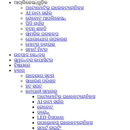
ଆପ୍ଲିକେସନ୍‌ଗୁଡ଼ିକ
ଅଟୋମୋଟିଭ୍ ଇଲେକ୍ଟ୍ରୋନିକ୍ସ
AI ଡାଟା ସର୍ଭର
ରୋବୋଟ୍ ଆପ୍ଲିକେସନ୍
ପିଡି ଚାର୍ଜର
ନୂତନ ଶକ୍ତି
ସାମରିକ ପ୍ରକଳ୍ପ
ଯୋଗାଯୋଗ ଉପକରଣ
ମୋଟର ଡ୍ରାଇଭ୍
ସ୍ମାର୍ଟ ମିଟର୍
ଉତ୍ପାଦ କେନ୍ଦ୍ର
ସ୍ୱତନ୍ତ୍ର କାପାସିଟର
ବିଷୟରେ
ବ୍ଲଗ୍
ଉଦ୍ୟୋଗ ସୂଚନା
ସାଧାରଣ ପ୍ରଶ୍ନ
ହଟ୍‍ ସ୍ପଟ୍‍
କମ୍ପାନୀ ସମାଚାର
ଅଟୋମୋଟିଭ୍ ଇଲେକ୍ଟ୍ରୋନିକ୍ସ
AI ଡାଟା ସର୍ଭର
ରୋବୋଟ୍
ଡ୍ରୋନ୍
LED ଡିସ୍‌ପ୍ଲେ
ଉପଭୋକ୍ତା ଇଲେକ୍ଟ୍ରୋନିକ୍ସ
ସ୍ମାର୍ଟ ଲାଇଟିଂ