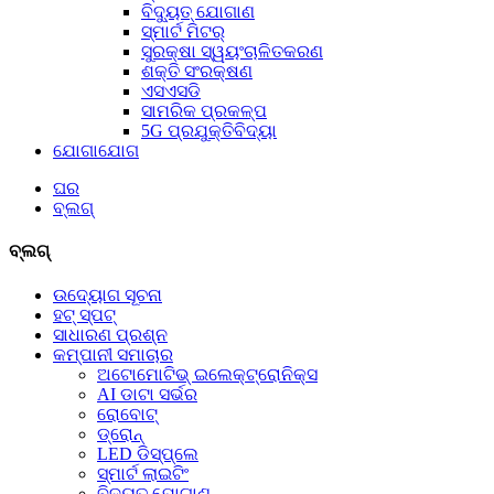
ବିଦ୍ୟୁତ୍ ଯୋଗାଣ
ସ୍ମାର୍ଟ ମିଟର୍
ସୁରକ୍ଷା ସ୍ୱୟଂଚାଳିତକରଣ
ଶକ୍ତି ସଂରକ୍ଷଣ
ଏସଏସଡି
ସାମରିକ ପ୍ରକଳ୍ପ
5G ପ୍ରଯୁକ୍ତିବିଦ୍ୟା
ଯୋଗାଯୋଗ
ଘର
ବ୍ଲଗ୍
ବ୍ଲଗ୍
ଉଦ୍ୟୋଗ ସୂଚନା
ହଟ୍‍ ସ୍ପଟ୍‍
ସାଧାରଣ ପ୍ରଶ୍ନ
କମ୍ପାନୀ ସମାଚାର
ଅଟୋମୋଟିଭ୍ ଇଲେକ୍ଟ୍ରୋନିକ୍ସ
AI ଡାଟା ସର୍ଭର
ରୋବୋଟ୍
ଡ୍ରୋନ୍
LED ଡିସ୍‌ପ୍ଲେ
ସ୍ମାର୍ଟ ଲାଇଟିଂ
ବିଦ୍ୟୁତ୍ ଯୋଗାଣ