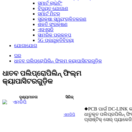
ସ୍ମାର୍ଟ ଲାଇଟିଂ
ବିଦ୍ୟୁତ୍ ଯୋଗାଣ
ସ୍ମାର୍ଟ ମିଟର୍
ସୁରକ୍ଷା ସ୍ୱୟଂଚାଳିତକରଣ
ଶକ୍ତି ସଂରକ୍ଷଣ
ଏସଏସଡି
ସାମରିକ ପ୍ରକଳ୍ପ
5G ପ୍ରଯୁକ୍ତିବିଦ୍ୟା
ଯୋଗାଯୋଗ
ଘର
ଧାତବ ପଲିପ୍ରୋପିଲିନ୍ ଫିଲ୍ମ କ୍ୟାପାସିଟରଗୁଡ଼ିକ
ଧାତବ ପଲିପ୍ରୋପିଲିନ୍ ଫିଲ୍ମ
କ୍ୟାପାସିଟରଗୁଡ଼ିକ
ଦୃଶ୍ୟମାନତା
ସିରିଜ୍
◆PCB ପାଇଁ DC-LINK କ
ଧାତୁକୃତ ପଲିପ୍ରପିଲିନ୍ 
ଏମଡିପି
ପ୍ଲାଷ୍ଟିକ୍ ସେଲ୍ ପ୍ୟାକେଜ