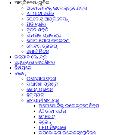
ଆପ୍ଲିକେସନ୍‌ଗୁଡ଼ିକ
ଅଟୋମୋଟିଭ୍ ଇଲେକ୍ଟ୍ରୋନିକ୍ସ
AI ଡାଟା ସର୍ଭର
ରୋବୋଟ୍ ଆପ୍ଲିକେସନ୍
ପିଡି ଚାର୍ଜର
ନୂତନ ଶକ୍ତି
ସାମରିକ ପ୍ରକଳ୍ପ
ଯୋଗାଯୋଗ ଉପକରଣ
ମୋଟର ଡ୍ରାଇଭ୍
ସ୍ମାର୍ଟ ମିଟର୍
ଉତ୍ପାଦ କେନ୍ଦ୍ର
ସ୍ୱତନ୍ତ୍ର କାପାସିଟର
ବିଷୟରେ
ବ୍ଲଗ୍
ଉଦ୍ୟୋଗ ସୂଚନା
ସାଧାରଣ ପ୍ରଶ୍ନ
କୋରା ପ୍ରଶ୍ନ
ହଟ୍‍ ସ୍ପଟ୍‍
କମ୍ପାନୀ ସମାଚାର
ଅଟୋମୋଟିଭ୍ ଇଲେକ୍ଟ୍ରୋନିକ୍ସ
AI ଡାଟା ସର୍ଭର
ରୋବୋଟ୍
ଡ୍ରୋନ୍
LED ଡିସ୍‌ପ୍ଲେ
ଉପଭୋକ୍ତା ଇଲେକ୍ଟ୍ରୋନିକ୍ସ