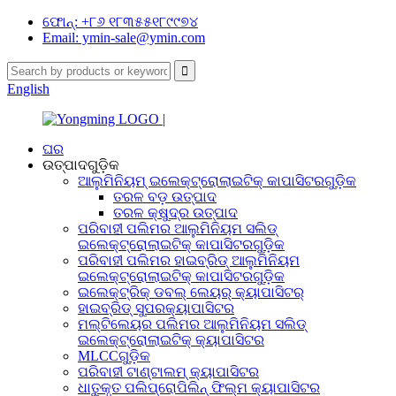
ଫୋନ୍: +୮୬ ୧୮୩୫୫୧୮୯୯୭୪
Email: ymin-sale@ymin.com
English
ଘର
ଉତ୍ପାଦଗୁଡ଼ିକ
ଆଲୁମିନିୟମ୍ ଇଲେକ୍ଟ୍ରୋଲାଇଟିକ୍ କାପାସିଟରଗୁଡ଼ିକ
ତରଳ ବଡ଼ ଉତ୍ପାଦ
ତରଳ କ୍ଷୁଦ୍ର ଉତ୍ପାଦ
ପରିବାହୀ ପଲିମର ଆଲୁମିନିୟମ ସଲିଡ୍
ଇଲେକ୍ଟ୍ରୋଲାଇଟିକ୍ କାପାସିଟରଗୁଡ଼ିକ
ପରିବାହୀ ପଲିମର ହାଇବ୍ରିଡ୍ ଆଲୁମିନିୟମ
ଇଲେକ୍ଟ୍ରୋଲାଇଟିକ୍ କାପାସିଟରଗୁଡ଼ିକ
ଇଲେକ୍ଟ୍ରିକ୍ ଡବଲ୍ ଲେୟର୍ କ୍ୟାପାସିଟର୍
ହାଇବ୍ରିଡ୍ ସୁପରକ୍ୟାପାସିଟର
ମଲ୍ଟିଲେୟର ପଲିମର ଆଲୁମିନିୟମ ସଲିଡ୍
ଇଲେକ୍ଟ୍ରୋଲାଇଟିକ୍ କ୍ୟାପାସିଟର
MLCCଗୁଡ଼ିକ
ପରିବାହୀ ଟାଣ୍ଟାଲମ୍ କ୍ୟାପାସିଟର
ଧାତୁକୃତ ପଲିପ୍ରୋପିଲିନ୍ ଫିଲ୍ମ କ୍ୟାପାସିଟର