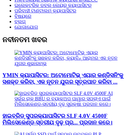
ଇଲେକ୍ଟ୍ରିକ୍ ଡବଲ୍ ଲେୟର୍ କ୍ୟାପାସିଟର୍
ପରିବାହୀ ଟାଣ୍ଟାଲମ୍ କ୍ୟାପାସିଟର
ବିଷୟରେ
ବ୍ଲଗ୍
ଯୋଗାଯୋଗ
ନବୀନତମ ଖବର
YMIN କ୍ୟାପାସିଟର: ଅଟୋମୋଟିଭ୍ ଏୟାର କଣ୍ଡିସନିଂକୁ
ସଶକ୍ତ କରିବା, ଏକ ନୂତନ ଯୁଗର ସୂତ୍ରପାତ କରିବା ...
ହାଇବ୍ରିଡ୍ ସୁପରକ୍ୟାପାସିଟର SLF 4.0V 4500F
ମିଲିସେକେଣ୍ଡ-ସ୍ତରୀୟ ଦୃଢ଼ ପ୍ର... ପ୍ରଦାନ କରେ।