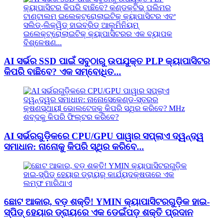
AI ସର୍ଭର SSD ପାଇଁ ସବୁଠାରୁ ଉପଯୁକ୍ତ PLP କ୍ୟାପାସିଟର
କିପରି ବାଛିବେ? ଏକ ସମ୍ବୋଧିତ...
AI ସର୍ଭରଗୁଡ଼ିକରେ CPU/GPU ପାୱାର ସପ୍ଲାଏ ଦ୍ୱନ୍ଦ୍ୱ
ସମାଧାନ: ନାନୋକୁ କିପରି ସ୍ଥିର କରିବେ...
ଛୋଟ ଆକାର, ବଡ଼ ଶକ୍ତି! YMIN କ୍ୟାପାସିଟରଗୁଡ଼ିକ ହାଇ-
ସ୍ପିଡ୍ ହେୟାର ଡ୍ରାୟରେ ଏକ ଡେଇଁପଡ଼ ଶକ୍ତି ପ୍ରଦାନ