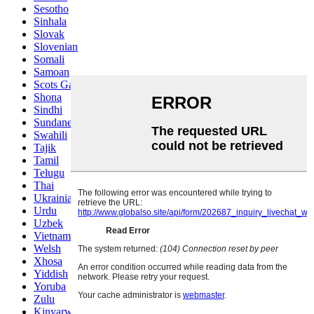
Sesotho
Sinhala
Slovak
Slovenian
Somali
Samoan
Scots Gaelic
Shona
Sindhi
Sundanese
Swahili
Tajik
Tamil
Telugu
Thai
Ukrainian
Urdu
Uzbek
Vietnamese
Welsh
Xhosa
Yiddish
Yoruba
Zulu
Kinyarwanda