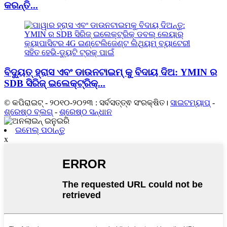
କରନ୍ତି...
ବିଦ୍ୟୁତ୍ ହ୍ରାସ ଏବଂ ଡାଉନଟାଇମ୍ କୁ ବିଦାୟ ଦିଅ: YMIN ର
SDB ସିରିଜ୍ ଇଲେକ୍ଟ୍ରିକ୍...
© କପିରାଇଟ୍ - ୨୦୧୦-୨୦୨୩ : ସର୍ବସତ୍ତ୍ଵ ସଂରକ୍ଷିତ।
ସାଇଟମ୍ୟାପ୍
-
ଶ୍ରେଷ୍ଠ ବ୍ଲଗ୍
-
ଶ୍ରେଷ୍ଠ ସନ୍ଧାନ
ଇମେଲ୍ ପଠାନ୍ତୁ
x