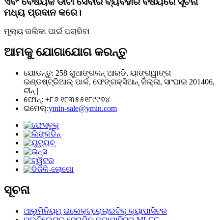
ଏବଂ ବୈଷୟିକ ଡାଟା ସେବାର ବ୍ୟବହାର ବିଷୟରେ ସୂଚନା
ମଧ୍ୟ ପ୍ରଦାନ କରେ।
ମୂଲ୍ୟ ତାଲିକା ପାଇଁ ପଚାରିବା
ଆମକୁ ଯୋଗାଯୋଗ କରନ୍ତୁ
ଯୋଡନ୍ତୁ: 258 ଗୁଆଙ୍ଗକନ୍ ଆରଡି, ୟାଙ୍ଗୱାଙ୍ଗ
ଇଣ୍ଡଷ୍ଟ୍ରିଆଲ୍ ପାର୍କ, ଫେଙ୍ଗକ୍ସିଆନ୍ ଜିଲ୍ଲା, ସାଂଘାଇ 201406,
ଚୀନ୍ |
ଫୋନ୍: +୮୬ ୧୮୩୫୫୧୮୯୯୭୪
ଇମେଲ୍:
ymin-sale@ymin.com
ସୂଚନା
ଆଲୁମିନିୟମ୍ ଇଲେକ୍ଟ୍ରୋଲାଇଟିକ୍ କ୍ୟାପାସିଟର
ମଲ୍ଟିଲେୟର ସେରାମିକ୍ କ୍ୟାପାସିଟର-MLCC