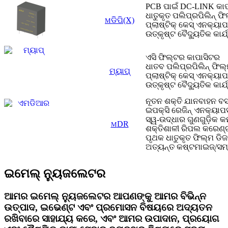
PCB ପାଇଁ DC-LINK କା
ଧାତୁକୃତ ପଲିପ୍ରପିଲିନ୍ 
ଡିପି(X)
M
ପ୍ଲାଷ୍ଟିକ୍ କେସ୍ ଏନକ୍ୟାପ
ଉତ୍କୃଷ୍ଟ ବୈଦ୍ୟୁତିକ କାର୍
ଏସି ଫିଲ୍ଟର କାପାସିଟର
ଧାତବ ପଲିପ୍ରପିଲିନ୍ ଫିଲ
ମ୍ୟାପ୍
ପ୍ଲାଷ୍ଟିକ୍ କେସ୍ ଏନକ୍ୟାପ
ଉତ୍କୃଷ୍ଟ ବୈଦ୍ୟୁତିକ କାର୍
ନୂତନ ଶକ୍ତି ଯାନବାହନ ବସ୍
ଇପକ୍ସି ରେଜିନ୍ ଏନକ୍ୟାପସ
ସ୍ୱ-ଉଦ୍ଧାର ଗୁଣଗୁଡ଼ିକ କ
DR
M
ଶକ୍ତିଶାଳୀ ରିପଲ କରେଣ୍
ପୃଥକ ଧାତୁକୃତ ଫିଲ୍ମ ଡିଜ
ଅତ୍ୟନ୍ତ କଷ୍ଟମାଇଜ୍/ସମ୍
ଇମେଲ୍ ନ୍ୟୁଜଲେଟର
ଆମର ଇମେଲ୍ ନ୍ୟୁଜଲେଟର ଆପଣଙ୍କୁ ଆମର ବିଭିନ୍ନ
ଉତ୍ପାଦ, ଇଭେଣ୍ଟ ଏବଂ ପ୍ରମୋସନ ବିଷୟରେ ଅଦ୍ୟତନ
ରଖିବାରେ ସାହାଯ୍ୟ କରେ, ଏବଂ ଆମର ଉପାଦାନ, ପ୍ରୟୋଗ