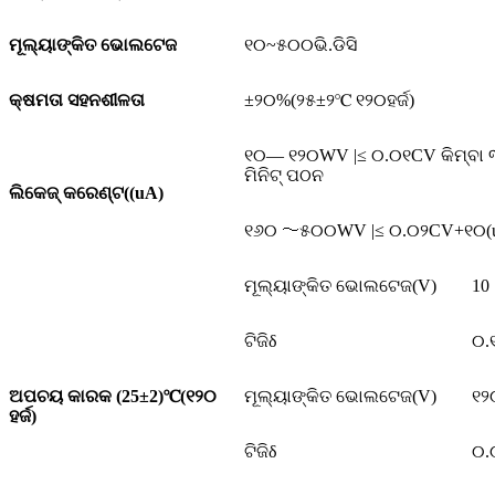
ମୂଲ୍ୟାଙ୍କିତ ଭୋଲଟେଜ
୧୦~୫୦୦ଭି.ଡିସି
କ୍ଷମତା ସହନଶୀଳତା
±୨୦%(୨୫±୨℃ ୧୨୦ହର୍ଜ)
୧୦— ୧୨୦WV |≤ ୦.୦୧CV କିମ୍ବା ୩uA
ମିନିଟ୍ ପଠନ
ଲିକେଜ୍ କରେଣ୍ଟ((uA)
୧୬୦ 〜୫୦୦WV |≤ ୦.୦୨CV+୧୦(uA) 
ମୂଲ୍ୟାଙ୍କିତ ଭୋଲଟେଜ(V)
10
ଟିଜିδ
୦.
ଅପଚୟ କାରକ (25±2)
℃
(୧୨୦
ମୂଲ୍ୟାଙ୍କିତ ଭୋଲଟେଜ(V)
୧୨
ହର୍ଜ)
ଟିଜିδ
୦.