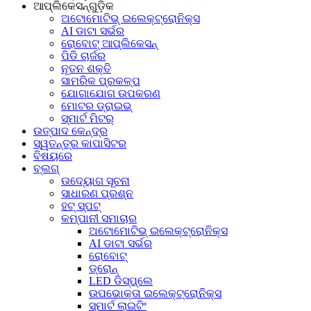
ଆପ୍ଲିକେସନ୍‌ଗୁଡ଼ିକ
ଅଟୋମୋଟିଭ୍ ଇଲେକ୍ଟ୍ରୋନିକ୍ସ
AI ଡାଟା ସର୍ଭର
ରୋବୋଟ୍ ଆପ୍ଲିକେସନ୍
ପିଡି ଚାର୍ଜର
ନୂତନ ଶକ୍ତି
ସାମରିକ ପ୍ରକଳ୍ପ
ଯୋଗାଯୋଗ ଉପକରଣ
ମୋଟର ଡ୍ରାଇଭ୍
ସ୍ମାର୍ଟ ମିଟର୍
ଉତ୍ପାଦ କେନ୍ଦ୍ର
ସ୍ୱତନ୍ତ୍ର କାପାସିଟର
ବିଷୟରେ
ବ୍ଲଗ୍
ଉଦ୍ୟୋଗ ସୂଚନା
ସାଧାରଣ ପ୍ରଶ୍ନ
ହଟ୍‍ ସ୍ପଟ୍‍
କମ୍ପାନୀ ସମାଚାର
ଅଟୋମୋଟିଭ୍ ଇଲେକ୍ଟ୍ରୋନିକ୍ସ
AI ଡାଟା ସର୍ଭର
ରୋବୋଟ୍
ଡ୍ରୋନ୍
LED ଡିସ୍‌ପ୍ଲେ
ଉପଭୋକ୍ତା ଇଲେକ୍ଟ୍ରୋନିକ୍ସ
ସ୍ମାର୍ଟ ଲାଇଟିଂ