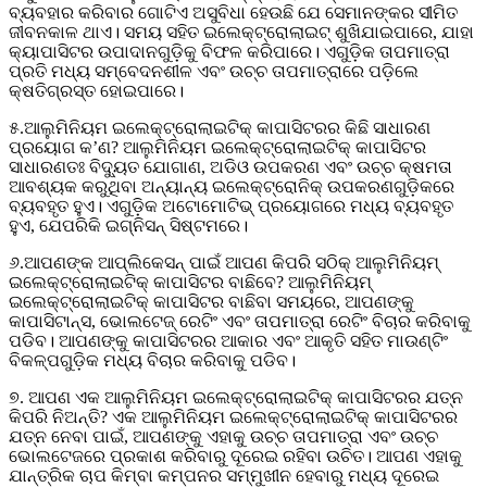
ବ୍ୟବହାର କରିବାର ଗୋଟିଏ ଅସୁବିଧା ହେଉଛି ଯେ ସେମାନଙ୍କର ସୀମିତ
ଜୀବନକାଳ ଥାଏ। ସମୟ ସହିତ ଇଲେକ୍ଟ୍ରୋଲାଇଟ୍ ଶୁଖିଯାଇପାରେ, ଯାହା
କ୍ୟାପାସିଟର ଉପାଦାନଗୁଡ଼ିକୁ ବିଫଳ କରିପାରେ। ଏଗୁଡ଼ିକ ତାପମାତ୍ରା
ପ୍ରତି ମଧ୍ୟ ସମ୍ବେଦନଶୀଳ ଏବଂ ଉଚ୍ଚ ତାପମାତ୍ରାରେ ପଡ଼ିଲେ
କ୍ଷତିଗ୍ରସ୍ତ ହୋଇପାରେ।
୫.ଆଲୁମିନିୟମ ଇଲେକ୍ଟ୍ରୋଲାଇଟିକ୍ କାପାସିଟରର କିଛି ସାଧାରଣ
ପ୍ରୟୋଗ କ’ଣ? ଆଲୁମିନିୟମ ଇଲେକ୍ଟ୍ରୋଲାଇଟିକ୍ କାପାସିଟର
ସାଧାରଣତଃ ବିଦ୍ୟୁତ ଯୋଗାଣ, ଅଡିଓ ଉପକରଣ ଏବଂ ଉଚ୍ଚ କ୍ଷମତା
ଆବଶ୍ୟକ କରୁଥିବା ଅନ୍ୟାନ୍ୟ ଇଲେକ୍ଟ୍ରୋନିକ୍ ଉପକରଣଗୁଡ଼ିକରେ
ବ୍ୟବହୃତ ହୁଏ। ଏଗୁଡ଼ିକ ଅଟୋମୋଟିଭ୍ ପ୍ରୟୋଗରେ ମଧ୍ୟ ବ୍ୟବହୃତ
ହୁଏ, ଯେପରିକି ଇଗ୍ନିସନ୍ ସିଷ୍ଟମରେ।
୬.ଆପଣଙ୍କ ଆପ୍ଲିକେସନ୍ ପାଇଁ ଆପଣ କିପରି ସଠିକ୍ ଆଲୁମିନିୟମ୍
ଇଲେକ୍ଟ୍ରୋଲାଇଟିକ୍ କାପାସିଟର ବାଛିବେ? ଆଲୁମିନିୟମ୍
ଇଲେକ୍ଟ୍ରୋଲାଇଟିକ୍ କାପାସିଟର ବାଛିବା ସମୟରେ, ଆପଣଙ୍କୁ
କାପାସିଟାନ୍ସ, ଭୋଲଟେଜ୍ ରେଟିଂ ଏବଂ ତାପମାତ୍ରା ରେଟିଂ ବିଚାର କରିବାକୁ
ପଡିବ। ଆପଣଙ୍କୁ କାପାସିଟରର ଆକାର ଏବଂ ଆକୃତି ସହିତ ମାଉଣ୍ଟିଂ
ବିକଳ୍ପଗୁଡ଼ିକ ମଧ୍ୟ ବିଚାର କରିବାକୁ ପଡିବ।
୭. ଆପଣ ଏକ ଆଲୁମିନିୟମ ଇଲେକ୍ଟ୍ରୋଲାଇଟିକ୍ କାପାସିଟରର ଯତ୍ନ
କିପରି ନିଅନ୍ତି? ଏକ ଆଲୁମିନିୟମ ଇଲେକ୍ଟ୍ରୋଲାଇଟିକ୍ କାପାସିଟରର
ଯତ୍ନ ନେବା ପାଇଁ, ଆପଣଙ୍କୁ ଏହାକୁ ଉଚ୍ଚ ତାପମାତ୍ରା ଏବଂ ଉଚ୍ଚ
ଭୋଲଟେଜରେ ପ୍ରକାଶ କରିବାରୁ ଦୂରେଇ ରହିବା ଉଚିତ। ଆପଣ ଏହାକୁ
ଯାନ୍ତ୍ରିକ ଚାପ କିମ୍ବା କମ୍ପନର ସମ୍ମୁଖୀନ ହେବାରୁ ମଧ୍ୟ ଦୂରେଇ