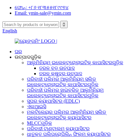
ଫୋନ୍: +୮୬ ୧୮୩୫୫୧୮୯୯୭୪
Email: ymin-sale@ymin.com
English
ଘର
ଉତ୍ପାଦଗୁଡ଼ିକ
ଆଲୁମିନିୟମ୍ ଇଲେକ୍ଟ୍ରୋଲାଇଟିକ୍ କାପାସିଟରଗୁଡ଼ିକ
ତରଳ ବଡ଼ ଉତ୍ପାଦ
ତରଳ କ୍ଷୁଦ୍ର ଉତ୍ପାଦ
ପରିବାହୀ ପଲିମର ଆଲୁମିନିୟମ ସଲିଡ୍
ଇଲେକ୍ଟ୍ରୋଲାଇଟିକ୍ କାପାସିଟରଗୁଡ଼ିକ
ପରିବାହୀ ପଲିମର ହାଇବ୍ରିଡ୍ ଆଲୁମିନିୟମ
ଇଲେକ୍ଟ୍ରୋଲାଇଟିକ୍ କାପାସିଟରଗୁଡ଼ିକ
ସୁପର କ୍ୟାପାସିଟର (EDLC)
ଏଲଆଇସି
ମଲ୍ଟିଲେୟର ପଲିମର ଆଲୁମିନିୟମ ସଲିଡ୍
ଇଲେକ୍ଟ୍ରୋଲାଇଟିକ୍ କ୍ୟାପାସିଟର
MLCCଗୁଡ଼ିକ
ପରିବାହୀ ଟାଣ୍ଟାଲମ୍ କ୍ୟାପାସିଟର
ଧାତୁକୃତ ପଲିପ୍ରୋପିଲିନ୍ ଫିଲ୍ମ କ୍ୟାପାସିଟର