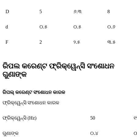
D
5
୬.୩
8
d
୦.୫
୦.୫
୦.୬
F
2
୨.୫
୩.୫
ରିପଲ କରେଣ୍ଟ ଫ୍ରିକ୍ୱେନ୍ସି ସଂଶୋଧନ
ଗୁଣାଙ୍କ
ରିପଲ୍ କରେଣ୍ଟ ସଂଶୋଧନ କାରକ
ଫ୍ରିକ୍ୱେନ୍ସି ସଂଶୋଧନ କାରକ
ଫ୍ରିକ୍ୱେନ୍ସି (Hz)
50
୧
ଗୁଣାଙ୍କ
୦.୪
୦