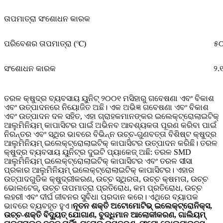
ତାପମାତ୍ରା ସଂଶୋଧନ କାରକ
ପରିବେଶର ତାପମାତ୍ରା (℃)
୫
ସଂଶୋଧନ କାରକ
୨.
ତରଳ କ୍ଷୁଦ୍ର ବ୍ୟବସାୟ ୟୁନିଟ୍ ୨୦୦୧ ମସିହାରୁ ଗବେଷଣା ଏବଂ ବିକାଶ
ଏବଂ ଉତ୍ପାଦନରେ ନିୟୋଜିତ ଅଛି। ଏକ ଅଭିଜ୍ଞ ଗବେଷଣା ଏବଂ ବିକାଶ
ଏବଂ ଉତ୍ପାଦନ ଦଳ ସହିତ, ଏହା ଗ୍ରାହକମାନଙ୍କର ଇଲେକ୍ଟ୍ରୋଲାଇଟିକ୍
ଆଲୁମିନିୟମ୍ କାପାସିଟର ପାଇଁ ଅଭିନବ ଆବଶ୍ୟକତା ପୂରଣ କରିବା ପାଇଁ
ନିରନ୍ତର ଏବଂ ସ୍ଥିର ଭାବରେ ବିଭିନ୍ନ ଉଚ୍ଚ-ଗୁଣବତ୍ତା ବିଶିଷ୍ଟ କ୍ଷୁଦ୍ର
ଆଲୁମିନିୟମ୍ ଇଲେକ୍ଟ୍ରୋଲାଇଟିକ୍ କାପାସିଟର ଉତ୍ପାଦନ କରିଛି। ତରଳ
କ୍ଷୁଦ୍ର ବ୍ୟବସାୟ ୟୁନିଟ୍‌ର ଦୁଇଟି ପ୍ୟାକେଜ୍ ଅଛି: ତରଳ SMD
ଆଲୁମିନିୟମ୍ ଇଲେକ୍ଟ୍ରୋଲାଇଟିକ୍ କାପାସିଟର ଏବଂ ତରଳ ସୀସା
ପ୍ରକାର ଆଲୁମିନିୟମ୍ ଇଲେକ୍ଟ୍ରୋଲାଇଟିକ୍ କାପାସିଟର। ଏହାର
ଉତ୍ପାଦଗୁଡିକ କ୍ଷୁଦ୍ରୀକରଣ, ଉଚ୍ଚ ସ୍ଥିରତା, ଉଚ୍ଚ କ୍ଷମତା, ଉଚ୍ଚ
ଭୋଲଟେଜ୍, ଉଚ୍ଚ ତାପମାତ୍ରା ପ୍ରତିରୋଧ, କମ ପ୍ରତିରୋଧ, ଉଚ୍ଚ
ଲହରୀ ଏବଂ ଦୀର୍ଘ ଜୀବନର ସୁବିଧା ପ୍ରଦାନ କରେ। ଏଥିରେ ବ୍ୟାପକ
ଭାବରେ ବ୍ୟବହୃତ ହୁଏ।
ନୂତନ ଶକ୍ତି ଅଟୋମୋଟିଭ୍ ଇଲେକ୍ଟ୍ରୋନିକ୍ସ,
ଉଚ୍ଚ-ଶକ୍ତି ବିଦ୍ୟୁତ୍ ଯୋଗାଣ, ବୁଦ୍ଧିମାନ ଆଲୋକୀକରଣ, ଗାଲିୟମ୍