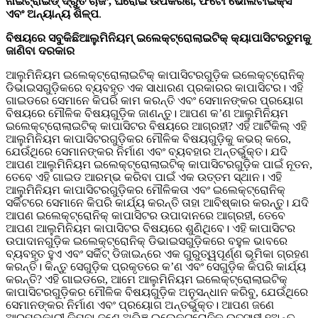
ନାଇଟ୍ରାଇଡ୍ ଦ୍ରୁତ ଚାର୍ଜିଂ, ଘରୋଇ ଉପକରଣ, ଫଟୋ ଭୋଲଟାଇକ୍ସ
ଏବଂ ଅନ୍ୟାନ୍ୟ ଶିଳ୍ପ
.
ବିଷୟରେ ସବୁକିଛି
ଆଲୁମିନିୟମ୍ ଇଲେକ୍ଟ୍ରୋଲାଇଟିକ୍ କ୍ୟାପାସିଟର
ତୁମକୁ
ଜାଣିବା ଦରକାର
ଆଲୁମିନିୟମ ଇଲେକ୍ଟ୍ରୋଲାଇଟିକ୍ କାପାସିଟରଗୁଡ଼ିକ ଇଲେକ୍ଟ୍ରୋନିକ୍
ଡିଭାଇସଗୁଡ଼ିକରେ ବ୍ୟବହୃତ ଏକ ସାଧାରଣ ପ୍ରକାରର କାପାସିଟର। ଏହି
ଗାଇଡରେ ସେମାନେ କିପରି କାମ କରନ୍ତି ଏବଂ ସେମାନଙ୍କର ପ୍ରୟୋଗ
ବିଷୟରେ ମୌଳିକ ବିଷୟଗୁଡ଼ିକ ଜାଣନ୍ତୁ। ଆପଣ କ’ଣ ଆଲୁମିନିୟମ
ଇଲେକ୍ଟ୍ରୋଲାଇଟିକ୍ କାପାସିଟର ବିଷୟରେ ଆଗ୍ରହୀ? ଏହି ଆର୍ଟିକିଲ୍ ଏହି
ଆଲୁମିନିୟମ କାପାସିଟରଗୁଡ଼ିକର ମୌଳିକ ବିଷୟଗୁଡ଼ିକୁ କଭର୍ କରେ,
ଯେଉଁଥିରେ ସେମାନଙ୍କର ନିର୍ମାଣ ଏବଂ ବ୍ୟବହାର ଅନ୍ତର୍ଭୁକ୍ତ। ଯଦି
ଆପଣ ଆଲୁମିନିୟମ ଇଲେକ୍ଟ୍ରୋଲାଇଟିକ୍ କାପାସିଟରଗୁଡ଼ିକ ପାଇଁ ନୂତନ,
ତେବେ ଏହି ଗାଇଡ ଆରମ୍ଭ କରିବା ପାଇଁ ଏକ ଉତ୍ତମ ସ୍ଥାନ। ଏହି
ଆଲୁମିନିୟମ କାପାସିଟରଗୁଡ଼ିକର ମୌଳିକତା ଏବଂ ଇଲେକ୍ଟ୍ରୋନିକ୍
ସର୍କିଟରେ ସେମାନେ କିପରି କାର୍ଯ୍ୟ କରନ୍ତି ତାହା ଆବିଷ୍କାର କରନ୍ତୁ। ଯଦି
ଆପଣ ଇଲେକ୍ଟ୍ରୋନିକ୍ କାପାସିଟର ଉପାଦାନରେ ଆଗ୍ରହୀ, ତେବେ
ଆପଣ ଆଲୁମିନିୟମ କାପାସିଟର ବିଷୟରେ ଶୁଣିଥିବେ। ଏହି କାପାସିଟର
ଉପାଦାନଗୁଡ଼ିକ ଇଲେକ୍ଟ୍ରୋନିକ୍ ଡିଭାଇସଗୁଡ଼ିକରେ ବହୁଳ ଭାବରେ
ବ୍ୟବହୃତ ହୁଏ ଏବଂ ସର୍କିଟ୍ ଡିଜାଇନ୍‌ରେ ଏକ ଗୁରୁତ୍ୱପୂର୍ଣ୍ଣ ଭୂମିକା ଗ୍ରହଣ
କରନ୍ତି। କିନ୍ତୁ ସେଗୁଡ଼ିକ ପ୍ରକୃତରେ କ’ଣ ଏବଂ ସେଗୁଡ଼ିକ କିପରି କାର୍ଯ୍ୟ
କରନ୍ତି? ଏହି ଗାଇଡରେ, ଆମେ ଆଲୁମିନିୟମ ଇଲେକ୍ଟ୍ରୋଲାଇଟିକ୍
କାପାସିଟରଗୁଡ଼ିକର ମୌଳିକ ବିଷୟଗୁଡ଼ିକ ଅନୁସନ୍ଧାନ କରିବୁ, ଯେଉଁଥିରେ
ସେମାନଙ୍କର ନିର୍ମାଣ ଏବଂ ପ୍ରୟୋଗ ଅନ୍ତର୍ଭୁକ୍ତ। ଆପଣ ଜଣେ
ଆରମ୍ଭକାରୀ କିମ୍ବା ଜଣେ ଅଭିଜ୍ଞ ଇଲେକ୍ଟ୍ରୋନିକ୍ ଉତ୍ସାହୀ ହୁଅନ୍ତୁ,