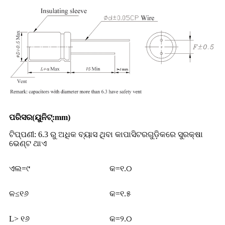
ପରିସର
(
ୟୁନିଟ୍
:
mm
)
ଟିପ୍ପଣୀ: 6.3 ରୁ ଅଧିକ ବ୍ୟାସ ଥିବା କାପାସିଟରଗୁଡ଼ିକରେ ସୁରକ୍ଷା
ଭେଣ୍ଟ ଥାଏ
ଏଲ=୯
କ=୧.୦
ଳ≤୧୬
କ=୧.୫
L> ୧୬
କ=୨.୦