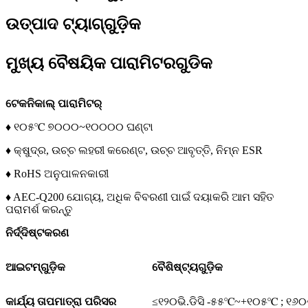
ଉତ୍ପାଦ ଟ୍ୟାଗ୍‌ଗୁଡ଼ିକ
ମୁଖ୍ୟ ବୈଷୟିକ ପାରାମିଟରଗୁଡିକ
ଟେକନିକାଲ୍ ପାରାମିଟର୍
♦ ୧୦୫℃ ୭୦୦୦~୧୦୦୦୦ ଘଣ୍ଟା
♦ କ୍ଷୁଦ୍ର, ଉଚ୍ଚ ଲହରୀ କରେଣ୍ଟ, ଉଚ୍ଚ ଆବୃତ୍ତି, ନିମ୍ନ ESR
♦ RoHS ଅନୁପାଳନକାରୀ
♦ AEC-Q200 ଯୋଗ୍ୟ, ଅଧିକ ବିବରଣୀ ପାଇଁ ଦୟାକରି ଆମ ସହିତ
ପରାମର୍ଶ କରନ୍ତୁ
ନିର୍ଦ୍ଦିଷ୍ଟକରଣ
ଆଇଟମ୍‌ଗୁଡ଼ିକ
ବୈଶିଷ୍ଟ୍ୟଗୁଡ଼ିକ
କାର୍ଯ୍ୟ ତାପମାତ୍ରା ପରିସର
≤୧୨୦ଭି.ଡିସି -୫୫℃~+୧୦୫℃ ; ୧୬