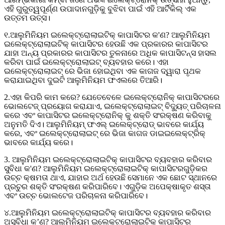
ଏହି ଗୁରୁତ୍ୱପୂର୍ଣ୍ଣ ଉପାଦାନଗୁଡ଼ିକୁ ବୁଝିବା ପାଇଁ ଏହି ଆର୍ଟିକିଲ୍ ଏକ
ଉତ୍ତମ ଉତ୍ସ।
୧.ଆଲୁମିନିୟମ ଇଲେକ୍ଟ୍ରୋଲାଇଟିକ୍ କାପାସିଟର କ'ଣ? ଆଲୁମିନିୟମ
ଇଲେକ୍ଟ୍ରୋଲାଇଟିକ୍ କାପାସିଟର ହେଉଛି ଏକ ପ୍ରକାରର କାପାସିଟର
ଯାହା ଅନ୍ୟ ପ୍ରକାରର କାପାସିଟର ତୁଳନାରେ ଅଧିକ କାପାସିଟନ୍ସ ହାସଲ
କରିବା ପାଇଁ ଇଲେକ୍ଟ୍ରୋଲାଇଟ୍ ବ୍ୟବହାର କରେ। ଏହା
ଇଲେକ୍ଟ୍ରୋଲାଇଟ୍ ରେ ଭିଜା ହୋଇଥିବା ଏକ କାଗଜ ଦ୍ୱାରା ପୃଥକ
କରାଯାଇଥିବା ଦୁଇଟି ଆଲୁମିନିୟମ ଫଏଲରେ ତିଆରି।
2.ଏହା କିପରି କାମ କରେ? ଯେତେବେଳେ ଇଲେକ୍ଟ୍ରୋନିକ୍ କାପାସିଟରରେ
ଭୋଲଟେଜ୍ ପ୍ରୟୋଗ କରାଯାଏ, ଇଲେକ୍ଟ୍ରୋଲାଇଟ୍ ବିଦ୍ୟୁତ୍ ପରିଚାଳନା
କରେ ଏବଂ କାପାସିଟର ଇଲେକ୍ଟ୍ରୋନିକ୍ କୁ ଶକ୍ତି ସଂରକ୍ଷଣ କରିବାକୁ
ଅନୁମତି ଦିଏ। ଆଲୁମିନିୟମ୍ ଫଏଲ୍ ଇଲେକ୍ଟ୍ରୋଡ୍ ଭାବରେ କାର୍ଯ୍ୟ
କରେ, ଏବଂ ଇଲେକ୍ଟ୍ରୋଲାଇଟ୍ ରେ ଭିଜା କାଗଜ ଡାଇଇଲେକ୍ଟ୍ରିକ୍
ଭାବରେ କାର୍ଯ୍ୟ କରେ।
3. ଆଲୁମିନିୟମ ଇଲେକ୍ଟ୍ରୋଲାଇଟିକ୍ କାପାସିଟର ବ୍ୟବହାର କରିବାର
ସୁବିଧା କ'ଣ? ଆଲୁମିନିୟମ ଇଲେକ୍ଟ୍ରୋଲାଇଟିକ୍ କାପାସିଟରଗୁଡ଼ିକର
ଉଚ୍ଚ କ୍ଷମତା ଥାଏ, ଯାହାର ଅର୍ଥ ହେଉଛି ସେମାନେ ଏକ ଛୋଟ ସ୍ଥାନରେ
ପ୍ରଚୁର ଶକ୍ତି ସଂରକ୍ଷଣ କରିପାରିବେ। ଏଗୁଡ଼ିକ ଅପେକ୍ଷାକୃତ ଶସ୍ତା
ଏବଂ ଉଚ୍ଚ ଭୋଲଟେଜ ପରିଚାଳନା କରିପାରିବେ।
୪.ଆଲୁମିନିୟମ ଇଲେକ୍ଟ୍ରୋଲାଇଟିକ୍ କାପାସିଟର ବ୍ୟବହାର କରିବାର
ଅସୁବିଧା କ’ଣ? ଆଲୁମିନିୟମ ଇଲେକ୍ଟ୍ରୋଲାଇଟିକ୍ କାପାସିଟର