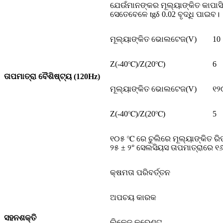
ଯେଉଁମାନଙ୍କର ମୂଲ୍ୟାଙ୍କିତ କାପାସିଟ
ସେତେବେଳେ tgδ 0.02 ବୃଦ୍ଧି ପାଇବ।
ମୂଲ୍ୟାଙ୍କିତ ଭୋଲଟେଜ(V)
10
Z(-40℃)/Z(20℃)
6
ତାପମାତ୍ରା ବୈଶିଷ୍ଟ୍ୟ (120Hz)
ମୂଲ୍ୟାଙ୍କିତ ଭୋଲଟେଜ(V)
୧୨
Z(-40℃)/Z(20℃)
5
୧୦୫ ℃ ରେ ଚୁଲିରେ ମୂଲ୍ୟାଙ୍କିତ 
୨୫ ± ୨° ସେଲସିୟସ ତାପମାତ୍ରାରେ ୧୬
କ୍ଷମତା ପରିବର୍ତ୍ତନ
ଅପଚୟ କାରକ
ସହନଶକ୍ତି
ଲିକେଜ୍ କରେଣ୍ଟ