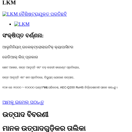
LKM
ସଂକ୍ଷିପ୍ତ ବର୍ଣ୍ଣନା:
ଆଲୁମିନିୟମ୍ ଇଲେକ୍ଟ୍ରୋଲାଇଟିକ୍ କ୍ୟାପାସିଟର
ରେଡିଆଲ୍ ଲିଡ୍ ପ୍ରକାର
ଛୋଟ ଆକାର, ଉଚ୍ଚ ଆବୃତ୍ତି ଏବଂ ବଡ଼ ଲହରୀ କରେଣ୍ଟ ପ୍ରତିରୋଧ,
ଉଚ୍ଚ ଆବୃତ୍ତି ଏବଂ କମ ପ୍ରତିବାଧା, ବିଦ୍ୟୁତ୍ ଯୋଗାଣ ଉତ୍ପାଦ,
୧୦୫ ରେ ୭୦୦୦ ~ ୧୦୦୦୦ ଘଣ୍ଟା
°ସେ.
ପରିବେଶ, AEC-Q200 RoHS ନିର୍ଦ୍ଦେଶାବଳୀ ପାଳନ କରନ୍ତୁ।
ଆମକୁ ଇମେଲ୍ ପଠାନ୍ତୁ
ଉତ୍ପାଦ ବିବରଣୀ
ମାନକ ଉତ୍ପାଦଗୁଡ଼ିକର ତାଲିକା