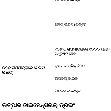
ଲୋଡ୍ ଜୀବନ (ଘଣ୍ଟା)
୧୦୫℃ ତାପମାତ୍ରାରେ ୧୦୦୦ ଘଣ୍ଟା ପା
ସନ୍ତୁଷ୍ଟ ହେବ।
କ୍ଷମତା ପରିବର୍ତ୍ତନ
ଉଚ୍ଚ ତାପମାତ୍ରାରେ ସେଲ୍ଫ
ଲାଇଫ୍
ଅପଚୟ କାରକ
ଲିକେଜ୍ କରେଣ୍ଟ
ଉତ୍ପାଦ ଡାଇମେନ୍ସନାଲ୍ ଡ୍ରଇଂ