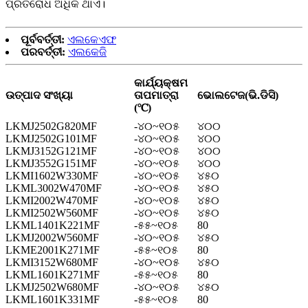
ପ୍ରତିରୋଧ ଅଧିକ ଥାଏ।
ପୂର୍ବବର୍ତ୍ତୀ:
ଏଲକେଏଫ
ପରବର୍ତ୍ତୀ:
ଏଲକେଜି
କାର୍ଯ୍ୟକ୍ଷମ
ଉତ୍ପାଦ ସଂଖ୍ୟା
ତାପମାତ୍ରା
ଭୋଲଟେଜ(ଭି.ଡିସି)
(℃)
LKMJ2502G820MF
-୪୦~୧୦୫
୪୦୦
LKMJ2502G101MF
-୪୦~୧୦୫
୪୦୦
LKMJ3152G121MF
-୪୦~୧୦୫
୪୦୦
LKMJ3552G151MF
-୪୦~୧୦୫
୪୦୦
LKMI1602W330MF
-୪୦~୧୦୫
୪୫୦
LKML3002W470MF
-୪୦~୧୦୫
୪୫୦
LKMI2002W470MF
-୪୦~୧୦୫
୪୫୦
LKMI2502W560MF
-୪୦~୧୦୫
୪୫୦
LKML1401K221MF
-୫୫~୧୦୫
80
LKMJ2002W560MF
-୪୦~୧୦୫
୪୫୦
LKME2001K271MF
-୫୫~୧୦୫
80
LKMI3152W680MF
-୪୦~୧୦୫
୪୫୦
LKML1601K271MF
-୫୫~୧୦୫
80
LKMJ2502W680MF
-୪୦~୧୦୫
୪୫୦
LKML1601K331MF
-୫୫~୧୦୫
80