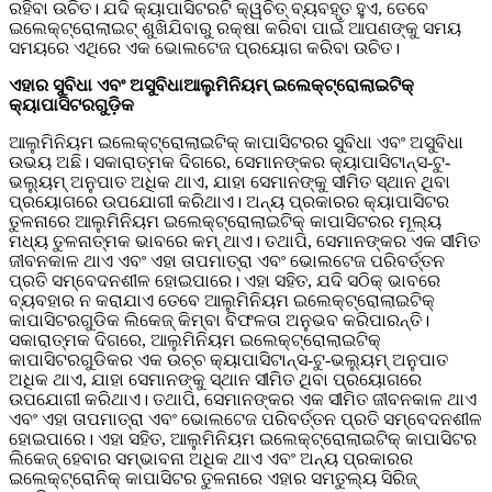
ରହିବା ଉଚିତ। ଯଦି କ୍ୟାପାସିଟରଟି କ୍ୱଚିତ୍ ବ୍ୟବହୃତ ହୁଏ, ତେବେ
ଇଲେକ୍ଟ୍ରୋଲାଇଟ୍ ଶୁଖିଯିବାରୁ ରକ୍ଷା କରିବା ପାଇଁ ଆପଣଙ୍କୁ ସମୟ
ସମୟରେ ଏଥିରେ ଏକ ଭୋଲଟେଜ ପ୍ରୟୋଗ କରିବା ଉଚିତ।
ଏହାର ସୁବିଧା ଏବଂ ଅସୁବିଧା
ଆଲୁମିନିୟମ୍ ଇଲେକ୍ଟ୍ରୋଲାଇଟିକ୍
କ୍ୟାପାସିଟରଗୁଡ଼ିକ
ଆଲୁମିନିୟମ ଇଲେକ୍ଟ୍ରୋଲାଇଟିକ୍ କାପାସିଟରର ସୁବିଧା ଏବଂ ଅସୁବିଧା
ଉଭୟ ଅଛି। ସକାରାତ୍ମକ ଦିଗରେ, ସେମାନଙ୍କର କ୍ୟାପାସିଟାନ୍ସ-ଟୁ-
ଭଲ୍ୟୁମ୍ ଅନୁପାତ ଅଧିକ ଥାଏ, ଯାହା ସେମାନଙ୍କୁ ସୀମିତ ସ୍ଥାନ ଥିବା
ପ୍ରୟୋଗରେ ଉପଯୋଗୀ କରିଥାଏ। ଅନ୍ୟ ପ୍ରକାରର କ୍ୟାପାସିଟର
ତୁଳନାରେ ଆଲୁମିନିୟମ ଇଲେକ୍ଟ୍ରୋଲାଇଟିକ୍ କାପାସିଟରର ମୂଲ୍ୟ
ମଧ୍ୟ ତୁଳନାତ୍ମକ ଭାବରେ କମ୍ ଥାଏ। ତଥାପି, ସେମାନଙ୍କର ଏକ ସୀମିତ
ଜୀବନକାଳ ଥାଏ ଏବଂ ଏହା ତାପମାତ୍ରା ଏବଂ ଭୋଲଟେଜ ପରିବର୍ତ୍ତନ
ପ୍ରତି ସମ୍ବେଦନଶୀଳ ହୋଇପାରେ। ଏହା ସହିତ, ଯଦି ସଠିକ୍ ଭାବରେ
ବ୍ୟବହାର ନ କରାଯାଏ ତେବେ ଆଲୁମିନିୟମ ଇଲେକ୍ଟ୍ରୋଲାଇଟିକ୍
କାପାସିଟରଗୁଡିକ ଲିକେଜ୍ କିମ୍ବା ବିଫଳତା ଅନୁଭବ କରିପାରନ୍ତି।
ସକାରାତ୍ମକ ଦିଗରେ, ଆଲୁମିନିୟମ ଇଲେକ୍ଟ୍ରୋଲାଇଟିକ୍
କାପାସିଟରଗୁଡିକର ଏକ ଉଚ୍ଚ କ୍ୟାପାସିଟାନ୍ସ-ଟୁ-ଭଲ୍ୟୁମ୍ ଅନୁପାତ
ଅଧିକ ଥାଏ, ଯାହା ସେମାନଙ୍କୁ ସ୍ଥାନ ସୀମିତ ଥିବା ପ୍ରୟୋଗରେ
ଉପଯୋଗୀ କରିଥାଏ। ତଥାପି, ସେମାନଙ୍କର ଏକ ସୀମିତ ଜୀବନକାଳ ଥାଏ
ଏବଂ ଏହା ତାପମାତ୍ରା ଏବଂ ଭୋଲଟେଜ ପରିବର୍ତ୍ତନ ପ୍ରତି ସମ୍ବେଦନଶୀଳ
ହୋଇପାରେ। ଏହା ସହିତ, ଆଲୁମିନିୟମ ଇଲେକ୍ଟ୍ରୋଲାଇଟିକ୍ କାପାସିଟର
ଲିକେଜ୍ ହେବାର ସମ୍ଭାବନା ଅଧିକ ଥାଏ ଏବଂ ଅନ୍ୟ ପ୍ରକାରର
ଇଲେକ୍ଟ୍ରୋନିକ୍ କାପାସିଟର ତୁଳନାରେ ଏହାର ସମତୁଲ୍ୟ ସିରିଜ୍