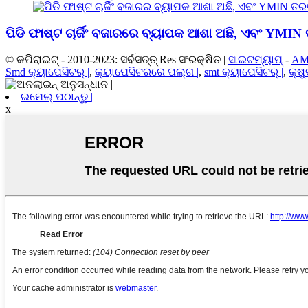
ପିଡି ଫାଷ୍ଟ ଚାର୍ଜିଂ ବଜାରରେ ବ୍ୟାପକ ଆଶା ଅଛି, ଏବଂ YMIN
© କପିରାଇଟ୍ - 2010-2023: ସର୍ବସତ୍ତ୍ Res ସଂରକ୍ଷିତ |
ସାଇଟମ୍ୟାପ୍
-
AM
Smd କ୍ୟାପେସିଟର୍ |
,
କ୍ୟାପେସିଟରରେ ପଲ୍ଗ |
,
smt କ୍ୟାପେସିଟର୍ |
,
କ୍ଷୁ
ଇମେଲ୍ ପଠାନ୍ତୁ |
x