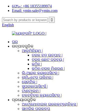
ଫୋନ୍: +86 18355189974
Email: ymin-sale@ymin.com
English
ଘର
ଉତ୍ପାଦଗୁଡିକ
ଆଲୁମିନିୟମ୍ |
ତରଳ ବଡ଼ ଉତ୍ପାଦ |
ତରଳ ଛୋଟ ଦ୍ରବ୍ୟ |
କଠିନ |
କଠିନ-ତରଳ ମିଶ୍ରଣ |
ଲି-ଆୟନ କ୍ୟାପେସିଟର୍ |
ଲାମିନ୍ଟେଡ୍ ପଲିମର |
ସେରାମିକ୍ |
ସୁପରକାପାସିଟର୍ସ |
ଟାଣ୍ଟାଲମ୍ |
ଚଳଚ୍ଚିତ୍ର କ୍ୟାପେସିଟର୍ |
ପ୍ରୟୋଗଗୁଡ଼ିକ
ଅଟୋମୋବାଇଲ୍ ଇଲେକ୍ଟ୍ରୋନିକ୍ସ |
ସାମରିକ ପ୍ରକଳ୍ପ