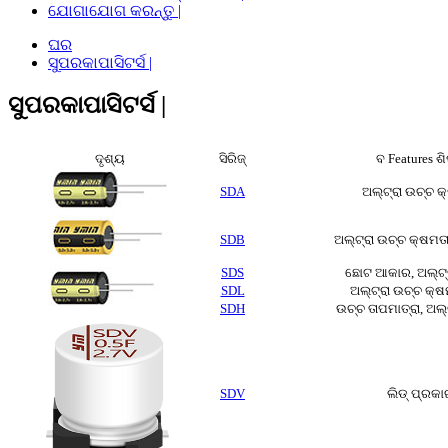
ଯୋଗାଯୋଗ କରନ୍ତୁ |
ଘର
ସୁପରକାପାସିଟର୍ସ |
ସୁପରକାପାସିଟର୍ସ |
ଦୃଶ୍ୟ
ସିରିଜ୍
ବ Features ଶ
SDA
ଅଲ୍ଟ୍ରା ଉଚ୍ଚ କ
SDB
ଅଲ୍ଟ୍ରା ଉଚ୍ଚ କ୍ଷମତ
SDS
ଛୋଟ ଆକାର, ଅଲ୍ଟ୍ର
SDL
ଅଲ୍ଟ୍ରା ଉଚ୍ଚ କ୍ଷମ
SDH
ଉଚ୍ଚ ତାପମାତ୍ରା, ଅଲ୍
SDV
ଲିଡ୍ ପ୍ରକା