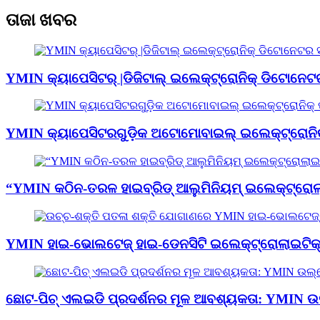
ତାଜା ଖବର
YMIN କ୍ୟାପେସିଟର୍ |ଡିଜିଟାଲ୍ ଇଲେକ୍ଟ୍ରୋନିକ୍ ଡିଟୋନେଟର ସ
YMIN କ୍ୟାପେସିଟରଗୁଡ଼ିକ ଅଟୋମୋବାଇଲ୍ ଇଲେକ୍ଟ୍ରୋନିକ୍ ପା
“YMIN କଠିନ-ତରଳ ହାଇବ୍ରିଡ୍ ଆଲୁମିନିୟମ୍ ଇଲେକ୍ଟ୍ରୋଲାଇ
YMIN ହାଇ-ଭୋଲଟେଜ୍ ହାଇ-ଡେନସିଟି ଇଲେକ୍ଟ୍ରୋଲାଇଟିକ୍ 
ଛୋଟ-ପିଚ୍ ଏଲଇଡି ପ୍ରଦର୍ଶନର ମୂଳ ଆବଶ୍ୟକତା: YMIN ଉଲ