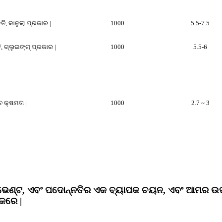
ତି, କାନୁଲା ପ୍ରକାର |
1000
5.5-7.5
, ଗ୍ଲୁଇଙ୍ଗ୍ ପ୍ରକାର |
1000
5.5-6
ଚ କ୍ଷମତା |
1000
2.7 ~ 3
୍ଟ, ଏବଂ ପଦୋନ୍ନତିର ଏକ ବ୍ୟାପକ ଚୟନ, ଏବଂ ଆମର ଉପାଦା
କରେ |