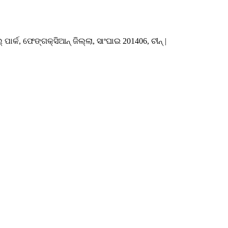
ର୍କ, ଫେଙ୍ଗକ୍ସିଆନ୍ ଜିଲ୍ଲା, ସାଂଘାଇ 201406, ଚୀନ୍ |