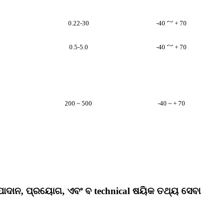
0.22-30
-40 ～ + 70
0.5-5.0
-40 ～ + 70
200 ~ 500
-40 ~ + 70
ନ, ପ୍ରୟୋଗ, ଏବଂ ବ technical ଷୟିକ ତଥ୍ୟ ସେବା