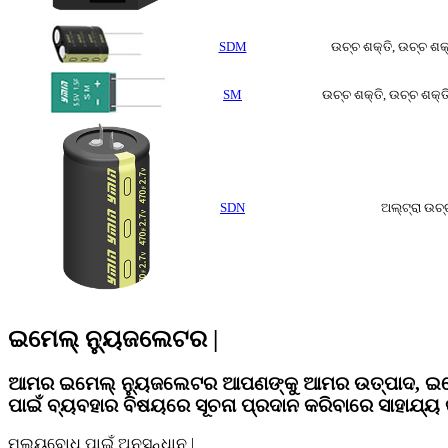
SDM
ଉଚ୍ଚ ଶକ୍ତି, ଉଚ୍ଚ ଶକ୍
SM
ଉଚ୍ଚ ଶକ୍ତି, ଉଚ୍ଚ ଶକ୍ତି
SDN
ଅଲ୍ଟ୍ରା ଉଚ୍
ଇମେଲ୍ ନ୍ୟୁଜଲେଟର |
ଆମର ଇମେଲ୍ ନ୍ୟୁଜଲେଟର ଆପଣଙ୍କୁ ଆମର ଉତ୍ପାଦ, ଇଭେଣ
ପାଇଁ ବ୍ୟବହାର ବିଷୟରେ ସୂଚନା ପ୍ରଦାନ କରିବାରେ ସାହାଯ୍ୟ 
ମୂଲ୍ୟବୋଧ ପାଇଁ ଅନୁସନ୍ଧାନ |