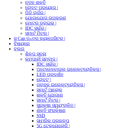
ନୂତନ ଶକ୍ତି
ରୋବଟ୍ ପ୍ରୟୋଗ |
ପିଡି ଚାର୍ଜର |
ଯୋଗାଯୋଗ ଉପକରଣ
ମୋଟର ଡ୍ରାଇଭ୍ |
IDC ସର୍ଭର |
ସ୍ମାର୍ଟ ମିଟର |
ସ୍ Cap ତନ୍ତ୍ର କ୍ୟାପେସିଟର୍ |
ବିଷୟରେ
ବ୍ଲଗ୍
ଶିଳ୍ପ ସୂଚନା
କମ୍ପାନୀ ସମ୍ବାଦ |
IDC ସର୍ଭର |
ଅଟୋମୋବାଇଲ୍ ଇଲେକ୍ଟ୍ରୋନିକ୍ସ |
LED ପ୍ରଦର୍ଶନ
ରୋବଟ୍ |
ଗ୍ରାହକ ଇଲେକ୍ଟ୍ରୋନିକ୍ସ |
ସ୍ମାର୍ଟ ଆଲୋକ
ଶକ୍ତି ଯୋଗାଣ
ସ୍ମାର୍ଟ ମିଟର |
ସୁରକ୍ଷା ସ୍ୱୟଂଚାଳିତ |
ଶକ୍ତି ସଂରକ୍ଷଣ
SSD
ସାମରିକ ପ୍ରକଳ୍ପ
5G ଟେକ୍ନୋଲୋଜି |