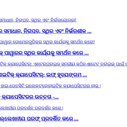
ମାଧାନ, ନିରାପଦ, ସ୍ଥିର ଏବଂ ନିର୍ଭରଶୀଳ ...
ୱାରର ସ୍ଥିର କାର୍ଯ୍ୟକୁ ସମର୍ଥନ କରେ ...
ଟିକ୍ କ୍ୟାପେସିଟର୍: ଇଫ୍ ହୃଦୟଙ୍ଗମ ...
କ୍ୟାପେସିଟରର ଉଚ୍ଚତା -...
୍ଲେଖନୀୟ ପରଫ୍ ପ୍ରଦର୍ଶିତ କରେ ...