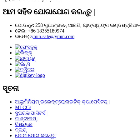
ଆମ ସହିତ ଯୋଗାଯୋଗ କରନ୍ତୁ |
ଯୋଡନ୍ତୁ: 258 ଗୁଆଙ୍ଗକନ୍ ଆରଡି, ୟାଙ୍ଗୱାଙ୍ଗ ଇଣ୍ଡଷ୍ଟ୍ରିଆଲ୍ ପା
ଟେଲ: +86 18355189974
ଇମେଲ୍:
ymin-sale@ymin.com
ସୂଚନା
ଆଲୁମିନିୟମ୍ ଇଲେକ୍ଟ୍ରୋଲାଇଟିକ୍ କ୍ୟାପେସିଟର୍ |
MLCCs
ସୁପରକାପାସିଟର୍ସ |
ଟାଣ୍ଟାଲମ୍ |
ବିଷୟରେ
ବ୍ଲଗ୍
ଯୋଗାଯୋଗ କରନ୍ତୁ |