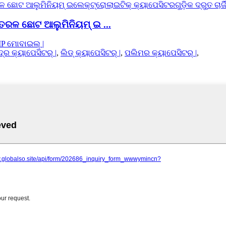
 ତରଳ ଛୋଟ ଆଲୁମିନିୟମ୍ ଇ ...
P ମୋବାଇଲ୍ |
ଦ୍ର କ୍ୟାପେସିଟର୍ |
,
ଲିଡ୍ କ୍ୟାପେସିଟର୍ |
,
ପଲିମର କ୍ୟାପେସିଟର୍ |
,